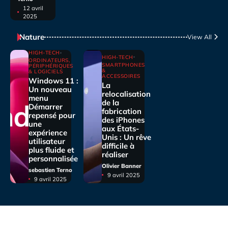
12 avril
2025
Nature
View All
HIGH-TECH
HIGH-TECH
ORDINATEURS,
SMARTPHONES
PÉRIPHÉRIQUES
&
& LOGICIELS
ACCESSOIRES
Windows 11 :
La
Un nouveau
relocalisation
menu
de la
Démarrer
fabrication
repensé pour
des iPhones
une
aux États-
expérience
Unis : Un rêve
utilisateur
difficile à
plus fluide et
réaliser
personnalisée
Olivier Banner
sebastien Terno
9 avril 2025
9 avril 2025