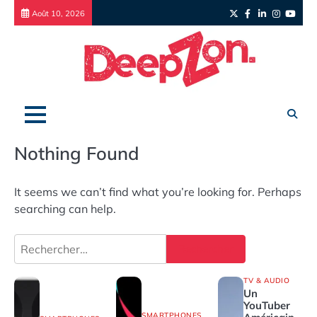
Skip
Twitter
Facebook
LinkedIn
Instagr
yout
Août 10, 2026
to
content
Nothing Found
It seems we can’t find what you’re looking for. Perhaps
searching can help.
Rechercher :
TV & AUDIO
Un
YouTuber
SMARTPHONES