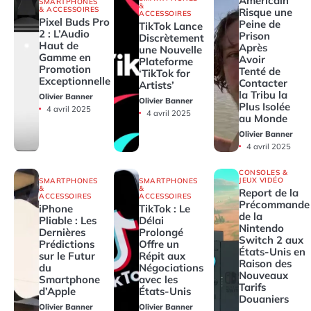
Américain
SMARTPHONES
&
& ACCESSOIRES
Risque une
ACCESSOIRES
Pixel Buds Pro
Peine de
TikTok Lance
2 : L’Audio
Prison
Discrètement
Haut de
Après
une Nouvelle
Gamme en
Avoir
Plateforme
Promotion
Tenté de
‘TikTok for
Exceptionnelle
Contacter
Artists’
la Tribu la
Olivier Banner
Olivier Banner
Plus Isolée
4 avril 2025
4 avril 2025
au Monde
Olivier Banner
4 avril 2025
CONSOLES &
JEUX VIDÉO
SMARTPHONES
SMARTPHONES
&
&
Report de la
ACCESSOIRES
ACCESSOIRES
Précommande
iPhone
TikTok : Le
de la
Pliable : Les
Délai
Nintendo
Dernières
Prolongé
Switch 2 aux
Prédictions
Offre un
États-Unis en
sur le Futur
Répit aux
Raison des
du
Négociations
Nouveaux
Smartphone
avec les
Tarifs
d’Apple
États-Unis
Douaniers
Olivier Banner
Olivier Banner