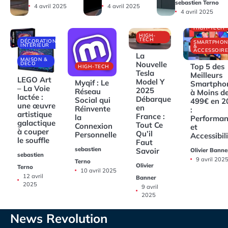
sebastien Terno
4 avril 2025
4 avril 2025
4 avril 2025
HIGH-TECH
HIGH-
TECH
DÉCORATIONS
SMARTPHON
INTÉRIEUR
&
ACCESSOIRE
La
MAISON &
Nouvelle
DECO
Top 5 des
HIGH-TECH
Tesla
Meilleurs
LEGO Art
Model Y
Myqif : Le
Smartpho
– La Voie
2025
Réseau
à Moins d
lactée :
Débarque
Social qui
499€ en 2
une œuvre
en
Réinvente
:
artistique
France :
la
Performan
galactique
Tout Ce
Connexion
et
à couper
Qu’il
Personnelle
Accessibil
le souffle
Faut
sebastien
Savoir
Olivier Banne
sebastien
9 avril 202
Terno
Olivier
Terno
10 avril 2025
12 avril
Banner
2025
9 avril
2025
News Revolution