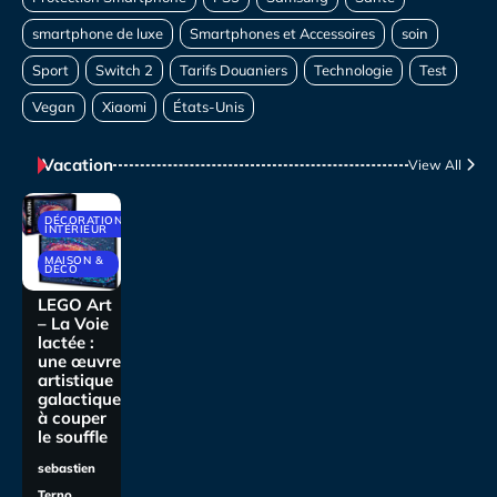
Vacation
View All
DÉCORATIONS
INTÉRIEUR
MAISON &
DECO
LEGO Art
– La Voie
lactée :
une œuvre
artistique
galactique
à couper
le souffle
sebastien
Terno