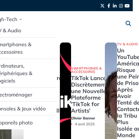
Twitter
Facebook
LinkedIn
Instag
yout
gh-Tech
V & Audio
martphones &
TV & AUDIO
Un
cessoires
YouTube
América
dinateurs,
SMARTPHONES &
SMARTPHONES &
Risque
ACCESSOIRES
ACCESSOIRES
riphériques &
une Pei
Pixel Buds Pro
TikTok Lance
giciels
de Pris
2 : L’Audio
Discrètement
Après
Haut de
une Nouvelle
lectroménager
Avoir
Gamme en
Plateforme
Tenté d
Promotion
‘TikTok for
Contact
nsoles & Jeux vidéo
Exceptionnelle
Artists’
la Tribu 
Olivier Banner
Olivier Banner
Plus
pareils photo
4 avril 2025
4 avril 2025
Isolée a
Monde