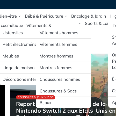
Bien-être
Bébé & Puériculture
Bricolage & Jardin
Hi
Maison & Deco
Mode & Accessoires
Sports & Loisirs
 cosmétique
Vêtements &
T
Chaussures pour bébé
Ustensiles
Vêtements hommes
 de santé et
S
e
Poussettes & Sièges
Ac
Petit électroménager
Vêtements femmes
auto
pillaires
Or
Meubles
Montres hommes
Jouets d’éveil & mobilier
Pé
rporels
pour bébé
Lo
Linge de maison
Montres femmes
É
Décorations intérieur
Chaussures hommes
Co
Chaussures & Sacs
CONSOLES & JEUX VIDÉO
Ap
Bijoux
Report de la Précommande de la
Nintendo Switch 2 aux États-Unis en