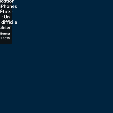
ication
 iPhones
États-
 : Un
 difficile
aliser
r Banner
ril 2025