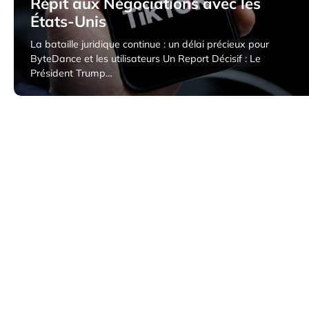
Répit aux Négociations avec les
États-Unis
La bataille juridique continue : un délai précieux pour
ByteDance et les utilisateurs Un Report Décisif : Le
Président Trump…
4 avril 2025