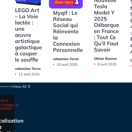
Nouvelle
HIGH-TECH
Tesla
LEGO Art
Model Y
Myqif : Le
– La Voie
2025
Réseau
lactée :
Débarque
Social qui
une
en France
Réinvente
:
œuvre
: Tout Ce
la
artistique
Qu’il Faut
Connexion
galactique
Savoir
Personnelle
à couper
Olivier Banner
le souffle
sebastien Terno
O
9 avril 2025
10 avril 2025
sebastien Terno
12 avril 2025
View All
TECH
TPHONES &
SOIRES
calisation
a