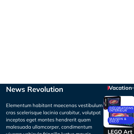
Vacation
News Revolution
Elementum habitant maecenas vestibulum
DÉCORATIONS
INTÉRIEUR
cras scelerisque lacinia curabitur, volutpat
inceptos eget montes hendrerit quam
MAISON &
DECO
malesuada ullamcorper, condimentum
LEGO Art