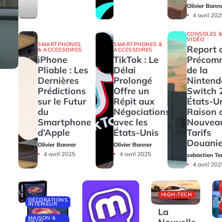
Olivier Bann
4 avril 202
CONSOLES &
VIDÉO
SMARTPHONES
SMARTPHONES &
Report 
& ACCESSOIRES
ACCESSOIRES
iPhone
TikTok : Le
Précom
Pliable : Les
Délai
de la
Dernières
Prolongé
Nintend
Prédictions
Offre un
Switch 
sur le Futur
Répit aux
États-U
du
Négociations
Raison 
Smartphone
avec les
Nouvea
d’Apple
États-Unis
Tarifs
Douanie
Olivier Banner
Olivier Banner
4 avril 2025
4 avril 2025
sebastien Te
4 avril 202
HIGH-TECH
DÉCORATIONS
INTÉRIEUR
La
MAISON &
DECO