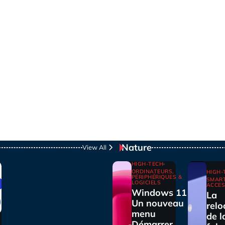
Nature
View All
HIGH-TECH
ORDINATEURS,
HIGH-
PÉRIPHÉRIQUES &
SMAR
LOGICIELS
ACCES
Windows 11 :
La
Un nouveau
relo
menu
de l
Démarrer