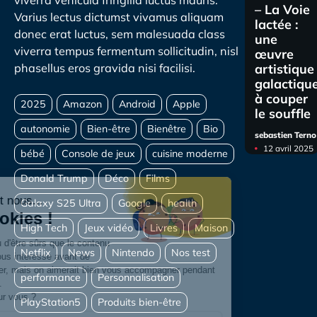
viverra vehicula fringilla luctus mauris.
– La Voie
Varius lectus dictumst vivamus aliquam
lactée :
donec erat luctus, sem malesuada class
une
viverra tempus fermentum sollicitudin, nisl
œuvre
artistique
phasellus eros gravida nisi facilisi.
galactiqu
à couper
le souffle
sebastien Terno
12 avril 2025