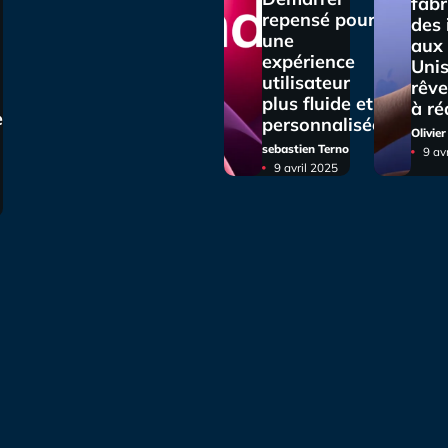
fabr
repensé pour
des
une
aux 
expérience
Unis
utilisateur
rêve
plus fluide et
à ré
e
personnalisée
Olivie
sebastien Terno
9 av
9 avril 2025