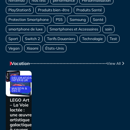
Vacation
View All
DÉCORATIONS
INTÉRIEUR
MAISON &
DECO
LEGO Art
– La Voie
lactée :
une œuvre
artistique
galactique
à couper