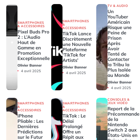
TV & AUDIO
Un
YouTuber
SMARTPHONES
Américain
SMARTPHONES
&
& ACCESSOIRES
Risque une
ACCESSOIRES
Pixel Buds Pro
Peine de
TikTok Lance
2 : L’Audio
Prison
Discrètement
Haut de
Après
une Nouvelle
Gamme en
Avoir
Plateforme
Promotion
Tenté de
‘TikTok for
Exceptionnelle
Contacter
Artists’
la Tribu la
Olivier Banner
Olivier Banner
Plus Isolée
4 avril 2025
4 avril 2025
au Monde
Olivier Banner
4 avril 2025
CONSOLES &
JEUX VIDÉO
SMARTPHONES
SMARTPHONES
&
&
Report de la
ACCESSOIRES
ACCESSOIRES
Précommande
iPhone
TikTok : Le
de la
Pliable : Les
Délai
Nintendo
Dernières
Prolongé
Switch 2 aux
Prédictions
Offre un
États-Unis en
sur le Futur
Répit aux