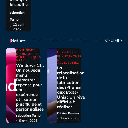
le souffle
sebastien
Terno
12 avril
2025
Nature
View All
HIGH-TECH
HIGH-TECH
ORDINATEURS,
SMARTPHONES
PÉRIPHÉRIQUES
&
& LOGICIELS
ACCESSOIRES
Windows 11 :
La
Un nouveau
relocalisation
menu
de la
Démarrer
fabrication
repensé pour
des iPhones
une
aux États-
expérience
Unis : Un rêve
utilisateur
difficile à
plus fluide et
réaliser
personnalisée
Olivier Banner
sebastien Terno
9 avril 2025
9 avril 2025