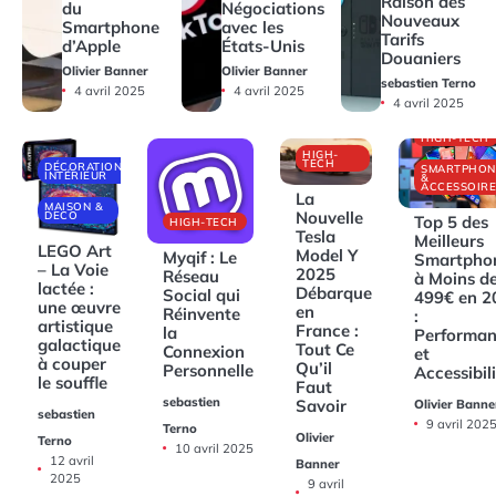
Raison des
du
Négociations
Nouveaux
Smartphone
avec les
Tarifs
d’Apple
États-Unis
Douaniers
Olivier Banner
Olivier Banner
sebastien Terno
4 avril 2025
4 avril 2025
4 avril 2025
HIGH-TECH
HIGH-
TECH
DÉCORATIONS
SMARTPHON
INTÉRIEUR
&
ACCESSOIRE
La
MAISON &
Nouvelle
DECO
Top 5 des
HIGH-TECH
Tesla
Meilleurs
LEGO Art
Model Y
Myqif : Le
Smartpho
– La Voie
2025
Réseau
à Moins d
lactée :
Débarque
Social qui
499€ en 2
une œuvre
en
Réinvente
:
artistique
France :
la
Performan
galactique
Tout Ce
Connexion
et
à couper
Qu’il
Personnelle
Accessibil
le souffle
Faut
sebastien
Savoir
Olivier Banne
sebastien
9 avril 202
Terno
Olivier
Terno
10 avril 2025
12 avril
Banner
2025
9 avril