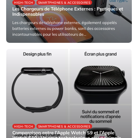
HIGH-TECH
SMARTPHONES & ACCESSOIRES
Les Chargeurs de Téléphone Externes : Pratiques et
Indispensables
Les chargeurs de téléphone externes, également appelés
batteries externes ou power banks, sont des accessoires
incontournables pour les utilisateurs de…
5 avril 2025
HIGH-TECH
SMARTPHONES & ACCESSOIRES
Comparaison entre l’Apple Watch S9 et l’Apple
Watch S10 : Un saut technologique ou une simple