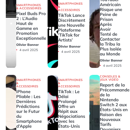
SMARTPHONES
Américain
SMARTPHONES
&
& ACCESSOIRES
Risque une
ACCESSOIRES
Pixel Buds Pro
Peine de
TikTok Lance
2 : L’Audio
Prison
Discrètement
Haut de
Après
une Nouvelle
Gamme en
Avoir
Plateforme
Promotion
Tenté de
‘TikTok for
Exceptionnelle
Contacter
Artists’
la Tribu la
Olivier Banner
Olivier Banner
Plus Isolée
4 avril 2025
4 avril 2025
au Monde
Olivier Banner
4 avril 2025
CONSOLES &
JEUX VIDÉO
SMARTPHONES
SMARTPHONES
&
&
Report de la
ACCESSOIRES
ACCESSOIRES
Précommande
iPhone
TikTok : Le
de la
Pliable : Les
Délai
Nintendo
Dernières
Prolongé
Switch 2 aux
Prédictions
Offre un
États-Unis en
sur le Futur
Répit aux
Raison des
du
Négociations
Nouveaux
Smartphone
avec les
Tarifs
d’Apple
États-Unis
Douaniers