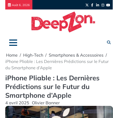
Skip
Twitter
Facebook
LinkedIn
Instagr
yout
Août 6, 2026
to
content
Home
High-Tech
Smartphones & Accessoires
iPhone Pliable : Les Dernières Prédictions sur le Futur
du Smartphone d’Apple
iPhone Pliable : Les Dernières
Prédictions sur le Futur du
Smartphone d’Apple
4 avril 2025
Olivier Banner