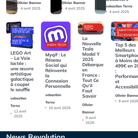
Olivier Banner
Olivier Banner
sebastien Terno
4 avril 2025
4 avril 2025
4 avril 2025
HIGH-TECH
HIGH-
TECH
DÉCORATIONS
SMARTPHON
INTÉRIEUR
&
ACCESSOIRE
La
MAISON &
Nouvelle
DECO
Top 5 des
HIGH-TECH
Tesla
Meilleurs
LEGO Art
Model Y
Myqif : Le
Smartpho
– La Voie
2025
Réseau
à Moins d
lactée :
Débarque
Social qui
499€ en 2
une œuvre
en
Réinvente
:
artistique
France :
la
Performan
galactique
Tout Ce
Connexion
et
à couper
Qu’il
Personnelle
Accessibil
le souffle
Faut
sebastien
Savoir
Olivier Banne
sebastien
9 avril 202
Terno
Olivier
Terno
10 avril 2025
12 avril
Banner
2025
9 avril
2025
News Revolution