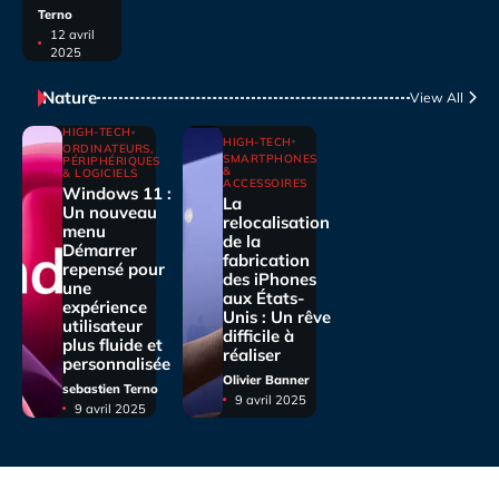
Terno
12 avril
2025
Nature
View All
HIGH-TECH
HIGH-TECH
ORDINATEURS,
SMARTPHONES
PÉRIPHÉRIQUES
&
& LOGICIELS
ACCESSOIRES
Windows 11 :
La
Un nouveau
relocalisation
menu
de la
Démarrer
fabrication
repensé pour
des iPhones
une
aux États-
expérience
Unis : Un rêve
utilisateur
difficile à
plus fluide et
réaliser
personnalisée
Olivier Banner
sebastien Terno
9 avril 2025
9 avril 2025