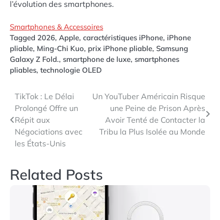
l’évolution des smartphones.
Smartphones & Accessoires
Tagged
2026
,
Apple
,
caractéristiques iPhone
,
iPhone
pliable
,
Ming-Chi Kuo
,
prix iPhone pliable
,
Samsung
Galaxy Z Fold.
,
smartphone de luxe
,
smartphones
pliables
,
technologie OLED
Navigation
TikTok : Le Délai
Un YouTuber Américain Risque
Prolongé Offre un
une Peine de Prison Après
de
Répit aux
Avoir Tenté de Contacter la
l’article
Négociations avec
Tribu la Plus Isolée au Monde
les États-Unis
Related Posts