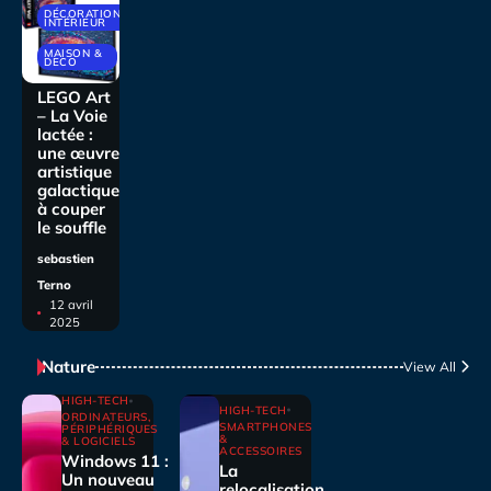
DÉCORATIONS
INTÉRIEUR
MAISON &
DECO
LEGO Art
– La Voie
lactée :
une œuvre
artistique
galactique
à couper
le souffle
sebastien
Terno
12 avril
2025
Nature
View All
HIGH-TECH
HIGH-TECH
ORDINATEURS,
SMARTPHONES
PÉRIPHÉRIQUES
&
& LOGICIELS
ACCESSOIRES
Windows 11 :
La
Un nouveau
relocalisation