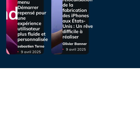
menu
de la
Démarrer
fabrication
repensé pour
des iPhones
une
aux États-
expérience
Unis : Un rêve
utilisateur
difficile à
plus fluide et
réaliser
personnalisée
Olivier Banner
sebastien Terno
9 avril 2025
9 avril 2025