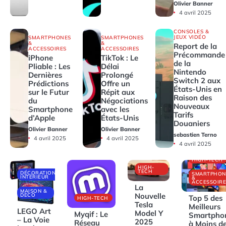
Olivier Banner
4 avril 2025
CONSOLES &
JEUX VIDÉO
SMARTPHONES
SMARTPHONES
&
&
Report de la
ACCESSOIRES
ACCESSOIRES
Précommande
iPhone
TikTok : Le
de la
Pliable : Les
Délai
Nintendo
Dernières
Prolongé
Switch 2 aux
Prédictions
Offre un
États-Unis en
sur le Futur
Répit aux
Raison des
du
Négociations
Nouveaux
Smartphone
avec les
Tarifs
d’Apple
États-Unis
Douaniers
Olivier Banner
Olivier Banner
sebastien Terno
4 avril 2025
4 avril 2025
4 avril 2025
HIGH-TECH
HIGH-
TECH
DÉCORATIONS
SMARTPHON
INTÉRIEUR
&
ACCESSOIRE
La
MAISON &
Nouvelle
DECO
Top 5 des
HIGH-TECH
Tesla
Meilleurs
LEGO Art
Model Y
Myqif : Le
Smartpho
– La Voie
2025
Réseau
à Moins d