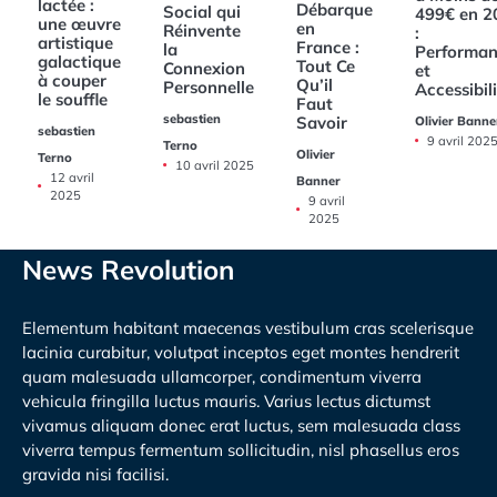
lactée :
Débarque
Social qui
499€ en 2
une œuvre
en
Réinvente
:
artistique
France :
la
Performan
galactique
Tout Ce
Connexion
et
à couper
Qu’il
Personnelle
Accessibil
le souffle
Faut
sebastien
Savoir
Olivier Banne
sebastien
9 avril 202
Terno
Olivier
Terno
10 avril 2025
12 avril
Banner
2025
9 avril
2025
News Revolution
Elementum habitant maecenas vestibulum cras scelerisque
lacinia curabitur, volutpat inceptos eget montes hendrerit
quam malesuada ullamcorper, condimentum viverra
vehicula fringilla luctus mauris. Varius lectus dictumst
vivamus aliquam donec erat luctus, sem malesuada class
viverra tempus fermentum sollicitudin, nisl phasellus eros
gravida nisi facilisi.