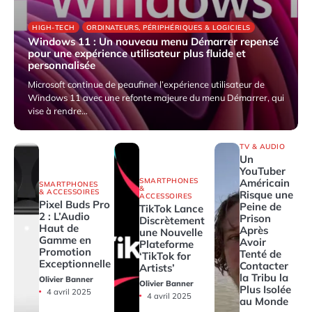
HIGH-TECH
ORDINATEURS, PÉRIPHÉRIQUES & LOGICIELS
Windows 11 : Un nouveau menu Démarrer repensé
pour une expérience utilisateur plus fluide et
personnalisée
Microsoft continue de peaufiner l’expérience utilisateur de
Windows 11 avec une refonte majeure du menu Démarrer, qui
vise à rendre…
9 avril 2025
TV & AUDIO
Un
YouTuber
SMARTPHONES
Américain
SMARTPHONES
&
& ACCESSOIRES
Risque une
ACCESSOIRES
Pixel Buds Pro
Peine de
TikTok Lance
2 : L’Audio
Prison
Discrètement
Haut de
Après
une Nouvelle
Gamme en
Avoir
Plateforme
Promotion
Tenté de
‘TikTok for
Exceptionnelle
Contacter
Artists’
la Tribu la
Olivier Banner
Olivier Banner
Plus Isolée
4 avril 2025
4 avril 2025
au Monde