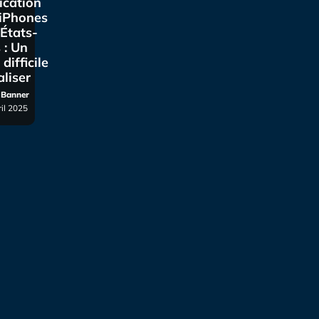
ication
 iPhones
États-
 : Un
 difficile
aliser
r Banner
ril 2025