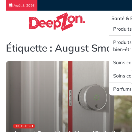
Skip
Août 8, 2026
to
content
Santé & 
Produits
Produits
Étiquette :
August Smart L
bien-êtr
Soins ca
Soins co
Parfums
HIGH-TECH