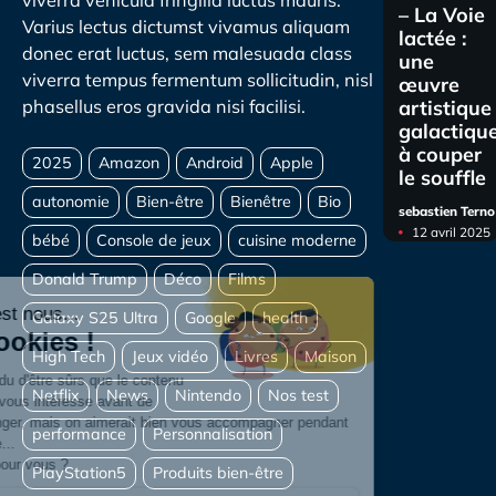
viverra vehicula fringilla luctus mauris.
– La Voie
Varius lectus dictumst vivamus aliquam
lactée :
donec erat luctus, sem malesuada class
une
viverra tempus fermentum sollicitudin, nisl
œuvre
artistique
phasellus eros gravida nisi facilisi.
galactiqu
à couper
le souffle
sebastien Terno
12 avril 2025