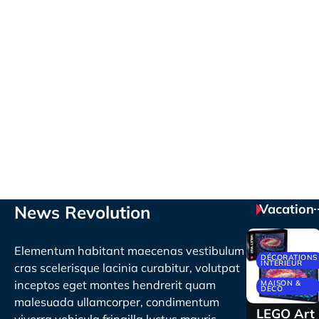
Vacation
News Revolution
Elementum habitant maecenas vestibulum
DÉCORATIONS
INTÉRIEUR
cras scelerisque lacinia curabitur, volutpat
inceptos eget montes hendrerit quam
MAISON &
DECO
malesuada ullamcorper, condimentum
LEGO Art