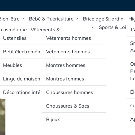
Bien-être
Bébé & Puériculture
Bricolage & Jardin
Hi
Maison & Deco
Mode & Accessoires
Sports & Loisirs
 cosmétique
Vêtements &
T
Chaussures pour bébé
Ustensiles
Vêtements hommes
 de santé et
S
ock
e
Poussettes & Sièges
Ac
Petit électroménager
Vêtements femmes
auto
pillaires
Or
Meubles
Montres hommes
Jouets d’éveil & mobilier
Pé
rporels
pour bébé
Lo
Linge de maison
Montres femmes
É
Décorations intérieur
Chaussures hommes
Co
Chaussures & Sacs
Ap
Bijoux