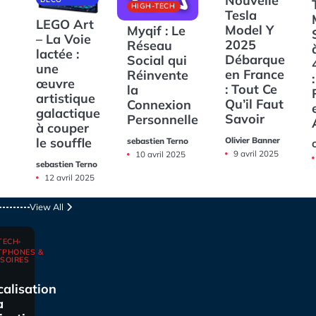
Nouvelle
HIGH-TECH
Tesla
LEGO Art
Model Y
Myqif : Le
– La Voie
2025
Réseau
lactée :
Débarque
Social qui
une
en France
Réinvente
:
œuvre
: Tout Ce
la
artistique
Qu’il Faut
Connexion
galactique
Savoir
Personnelle
à couper
Olivier Banner
le souffle
sebastien Terno
O
9 avril 2025
10 avril 2025
sebastien Terno
12 avril 2025
View All
TECH
TPHONES &
SOIRES
calisation
a