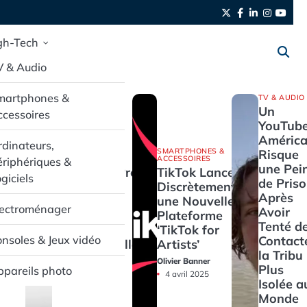
Twitter
Facebook
LinkedIn
Instag
yout
gh-Tech
V & Audio
martphones &
TV & AUDIO
Un
cessoires
YouTube
América
dinateurs,
SMARTPHONES &
SMARTPHONES &
Risque
ACCESSOIRES
ACCESSOIRES
riphériques &
une Pei
Pixel Buds Pro
TikTok Lance
giciels
de Pris
2 : L’Audio
Discrètement
Après
Haut de
une Nouvelle
lectroménager
Avoir
Gamme en
Plateforme
Tenté d
Promotion
‘TikTok for
Contact
nsoles & Jeux vidéo
Exceptionnelle
Artists’
la Tribu 
Olivier Banner
Olivier Banner
Plus
pareils photo
4 avril 2025
4 avril 2025
Isolée a
Monde