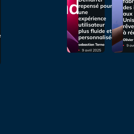
fabr
repensé pour
des
une
aux 
expérience
Unis
utilisateur
rêve
plus fluide et
à ré
e
personnalisée
Olivie
sebastien Terno
9 av
9 avril 2025