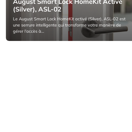
August Smart Lock HomeKit Activé
(Silver), ASL-02
Le August Smart Lock HomeKit activé (Silver), ASL-02 est
une serrure intelligente qui transforme votre manière de
gérer l’accès à…
2 avril 2025