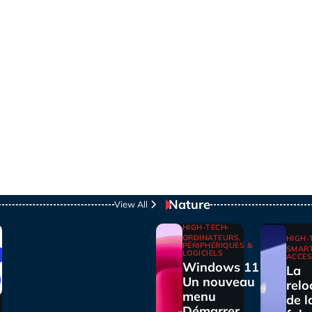
Nature
View All
HIGH-TECH
ORDINATEURS,
HIGH-
PÉRIPHÉRIQUES &
SMAR
LOGICIELS
ACCES
Windows 11 :
La
Un nouveau
relo
menu
de l
Démarrer