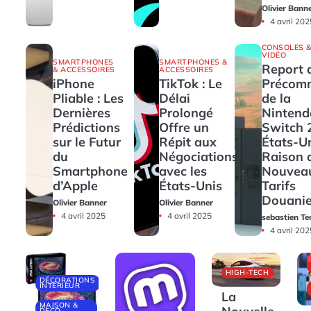
Olivier Bann
4 avril 202
CONSOLES &
VIDÉO
SMARTPHONES
SMARTPHONES &
Report 
& ACCESSOIRES
ACCESSOIRES
iPhone
TikTok : Le
Précom
Pliable : Les
Délai
de la
Dernières
Prolongé
Nintend
Prédictions
Offre un
Switch 
sur le Futur
Répit aux
États-U
du
Négociations
Raison 
Smartphone
avec les
Nouvea
d’Apple
États-Unis
Tarifs
Douanie
Olivier Banner
Olivier Banner
4 avril 2025
4 avril 2025
sebastien Te
4 avril 202
HIGH-TECH
DÉCORATIONS
INTÉRIEUR
La
MAISON &
DECO