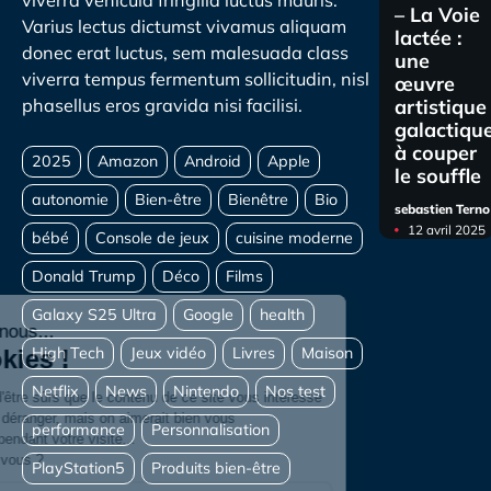
viverra vehicula fringilla luctus mauris.
– La Voie
Varius lectus dictumst vivamus aliquam
lactée :
donec erat luctus, sem malesuada class
une
viverra tempus fermentum sollicitudin, nisl
œuvre
artistique
phasellus eros gravida nisi facilisi.
galactiqu
à couper
le souffle
sebastien Terno
12 avril 2025