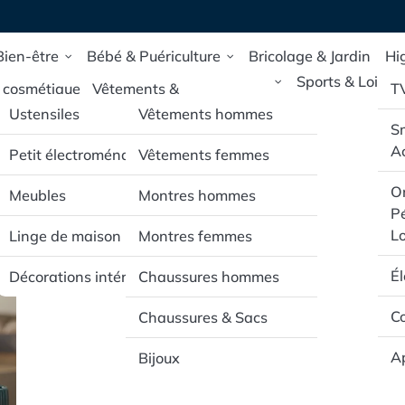
Bien-être
Bébé & Puériculture
Bricolage & Jardin
Hi
Maison & Deco
Mode & Accessoires
Sports & Loisirs
 cosmétique
Vêtements &
T
Chaussures pour bébé
Ustensiles
Vêtements hommes
 de santé et
S
e
e
Poussettes & Sièges
Ac
Petit électroménager
Vêtements femmes
auto
pillaires
Or
Meubles
Montres hommes
Jouets d’éveil & mobilier
Pé
rporels
pour bébé
Lo
Linge de maison
Montres femmes
É
Décorations intérieur
Chaussures hommes
Co
Chaussures & Sacs
Ap
Bijoux