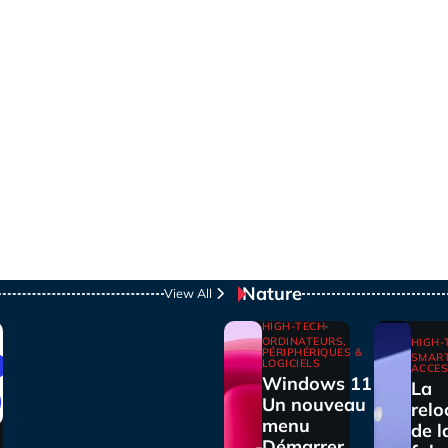
Nature
View All
HIGH-TECH
ORDINATEURS,
HIGH-
PÉRIPHÉRIQUES &
SMAR
LOGICIELS
ACCES
Windows 11 :
La
Un nouveau
relo
menu
de l
Démarrer