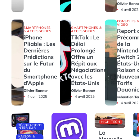
Olivier Bann
4 avril 202
CONSOLES &
VIDÉO
SMARTPHONES
SMARTPHONES &
Report 
& ACCESSOIRES
ACCESSOIRES
iPhone
TikTok : Le
Précom
Pliable : Les
Délai
de la
Dernières
Prolongé
Nintend
Prédictions
Offre un
Switch 
sur le Futur
Répit aux
États-U
du
Négociations
Raison 
Smartphone
avec les
Nouvea
d’Apple
États-Unis
Tarifs
Douanie
Olivier Banner
Olivier Banner
4 avril 2025
4 avril 2025
sebastien Te
4 avril 202
HIGH-TECH
DÉCORATIONS
INTÉRIEUR
La
MAISON &
DECO