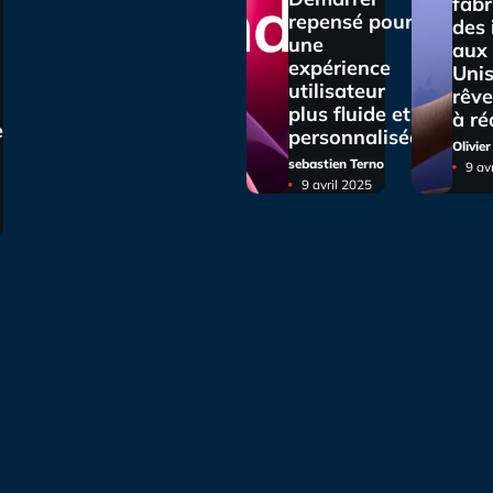
fabr
repensé pour
des
une
aux 
expérience
Unis
utilisateur
rêve
plus fluide et
à ré
e
personnalisée
Olivie
sebastien Terno
9 av
9 avril 2025