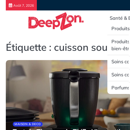
Skip
Août 7, 2026
to
content
Santé & 
Produits
Produits
Étiquette :
cuisson sous vid
bien-êtr
Soins ca
Soins co
Parfums
MAISON & DECO