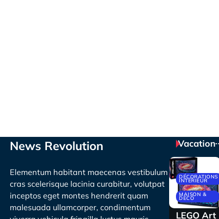
Vacation
News Revolution
Elementum habitant maecenas vestibulum
DÉCORATIONS
INTÉRIEUR
cras scelerisque lacinia curabitur, volutpat
inceptos eget montes hendrerit quam
MAISON &
DECO
malesuada ullamcorper, condimentum
LEGO Art