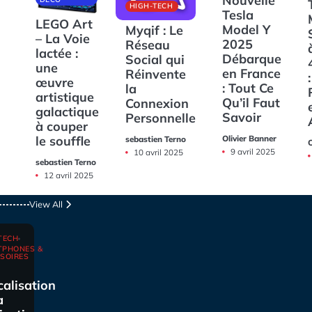
Nouvelle
HIGH-TECH
Tesla
LEGO Art
Model Y
Myqif : Le
– La Voie
2025
Réseau
lactée :
Débarque
Social qui
une
en France
Réinvente
:
œuvre
: Tout Ce
la
artistique
Qu’il Faut
Connexion
galactique
Savoir
Personnelle
à couper
Olivier Banner
le souffle
sebastien Terno
O
9 avril 2025
10 avril 2025
sebastien Terno
12 avril 2025
View All
TECH
TPHONES &
SOIRES
calisation
a