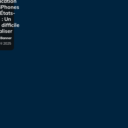
ication
 iPhones
États-
 : Un
 difficile
aliser
r Banner
ril 2025