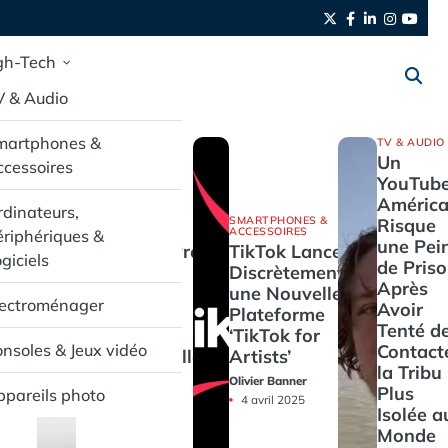
Twitter
Facebook
LinkedIn
Instag
yout
gh-Tech
V & Audio
martphones &
TV & AUDIO
Un
cessoires
YouTube
América
dinateurs,
SMARTPHONES &
SMARTPHONES &
Risque
ACCESSOIRES
ACCESSOIRES
riphériques &
une Pei
Pixel Buds Pro
TikTok Lance
giciels
de Pris
2 : L’Audio
Discrètement
Après
Haut de
une Nouvelle
lectroménager
Avoir
Gamme en
Plateforme
Tenté d
Promotion
‘TikTok for
Contact
nsoles & Jeux vidéo
Exceptionnelle
Artists’
la Tribu 
Olivier Banner
Olivier Banner
Plus
pareils photo
4 avril 2025
4 avril 2025
Isolée a
Monde