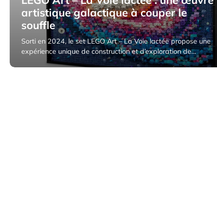
artistique galactique à couper le
souffle
Sorti en 2024, le set LEGO Art – La Voie lactée propose une
expérience unique de construction et d’exploration de…
12 avril 2025