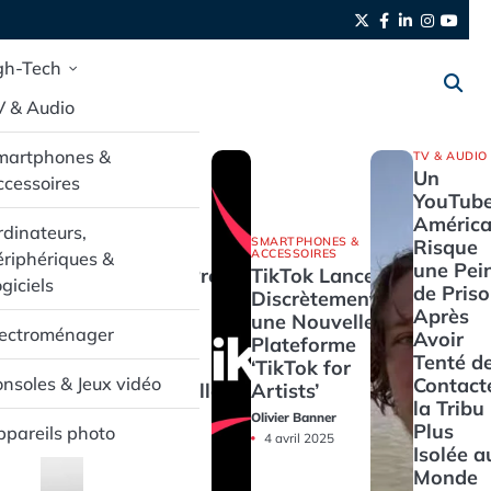
Twitter
Facebook
LinkedIn
Instag
yout
gh-Tech
V & Audio
martphones &
TV & AUDIO
Un
cessoires
YouTube
América
dinateurs,
SMARTPHONES &
SMARTPHONES &
Risque
ACCESSOIRES
ACCESSOIRES
riphériques &
une Pei
Pixel Buds Pro
TikTok Lance
giciels
de Pris
2 : L’Audio
Discrètement
Après
Haut de
une Nouvelle
lectroménager
Avoir
Gamme en
Plateforme
Tenté d
Promotion
‘TikTok for
Contact
nsoles & Jeux vidéo
Exceptionnelle
Artists’
la Tribu 
Olivier Banner
Olivier Banner
Plus
pareils photo
4 avril 2025
4 avril 2025
Isolée a
Monde