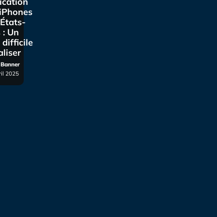
ication
 iPhones
États-
 : Un
 difficile
aliser
r Banner
ril 2025