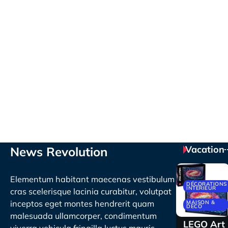
Vacation
News Revolution
Elementum habitant maecenas vestibulum
DÉCORATIONS
INTÉRIEUR
cras scelerisque lacinia curabitur, volutpat
inceptos eget montes hendrerit quam
MAISON &
DECO
malesuada ullamcorper, condimentum
LEGO Art