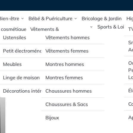
Bien-être
Bébé & Puériculture
Bricolage & Jardin
Hi
Maison & Deco
Mode & Accessoires
Sports & Loisirs
 cosmétique
Vêtements &
T
Chaussures pour bébé
Ustensiles
Vêtements hommes
 de santé et
S
ieure
e
Poussettes & Sièges
Ac
Petit électroménager
Vêtements femmes
auto
pillaires
Or
Meubles
Montres hommes
Jouets d’éveil & mobilier
Pé
rporels
pour bébé
Lo
Linge de maison
Montres femmes
É
Décorations intérieur
Chaussures hommes
Co
Chaussures & Sacs
Ap
Bijoux