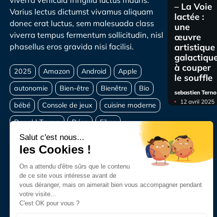
viverra vehicula fringilla luctus mauris.
– La Voie
Varius lectus dictumst vivamus aliquam
lactée :
donec erat luctus, sem malesuada class
une
viverra tempus fermentum sollicitudin, nisl
œuvre
artistique
phasellus eros gravida nisi facilisi.
galactiqu
à couper
le souffle
sebastien Terno
12 avril 2025