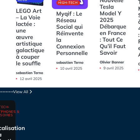
Nouvelle
HIGH-TECH
Tesla
LEGO Art
Model Y
Myqif : Le
– La Voie
2025
Réseau
lactée :
Débarque
Social qui
une
en France
Réinvente
:
œuvre
: Tout Ce
la
artistique
Qu’il Faut
Connexion
galactique
Savoir
Personnelle
à couper
Olivier Banner
le souffle
sebastien Terno
O
9 avril 2025
10 avril 2025
sebastien Terno
12 avril 2025
View All
TECH
TPHONES &
SOIRES
calisation
a