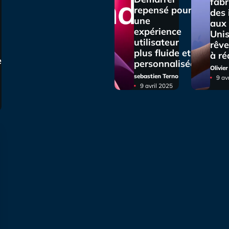
fabr
repensé pour
des
une
aux 
expérience
Unis
utilisateur
rêve
plus fluide et
à ré
e
personnalisée
Olivie
sebastien Terno
9 av
9 avril 2025