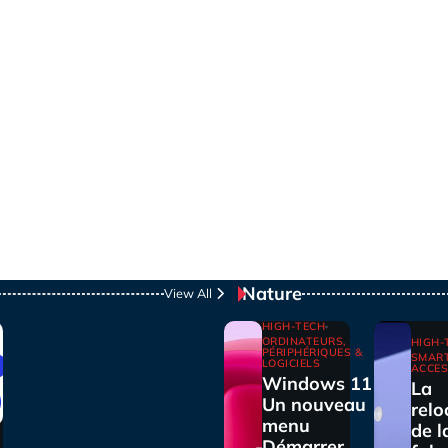
Nature
View All
HIGH-TECH
ORDINATEURS,
HIGH-
PÉRIPHÉRIQUES &
SMAR
LOGICIELS
ACCES
Windows 11 :
La
Un nouveau
relo
menu
de l
Démarrer