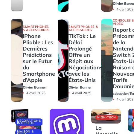
Olivier Bann
4 avril 202
CONSOLES &
VIDÉO
SMARTPHONES
SMARTPHONES &
Report 
& ACCESSOIRES
ACCESSOIRES
iPhone
TikTok : Le
Précom
Pliable : Les
Délai
de la
Dernières
Prolongé
Nintend
Prédictions
Offre un
Switch 
sur le Futur
Répit aux
États-U
du
Négociations
Raison 
Smartphone
avec les
Nouvea
d’Apple
États-Unis
Tarifs
Douanie
Olivier Banner
Olivier Banner
4 avril 2025
4 avril 2025
sebastien Te
4 avril 202
HIGH-TECH
DÉCORATIONS
INTÉRIEUR
La
MAISON &
DECO