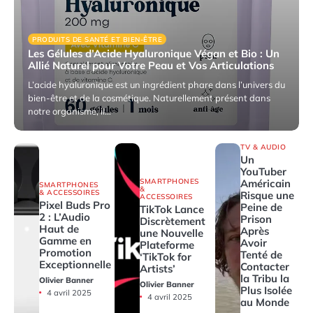
PRODUITS DE SANTÉ ET BIEN-ÊTRE
Les Gélules d’Acide Hyaluronique Végan et Bio : Un
Allié Naturel pour Votre Peau et Vos Articulations
L’acide hyaluronique est un ingrédient phare dans l’univers du
bien-être et de la cosmétique. Naturellement présent dans
notre organisme, il…
4 avril 2025
TV & AUDIO
Un
YouTuber
SMARTPHONES
Américain
SMARTPHONES
&
& ACCESSOIRES
Risque une
ACCESSOIRES
Pixel Buds Pro
Peine de
TikTok Lance
2 : L’Audio
Prison
Discrètement
Haut de
Après
une Nouvelle
Gamme en
Avoir
Plateforme
Promotion
Tenté de
‘TikTok for
Exceptionnelle
Contacter
Artists’
la Tribu la
Olivier Banner
Olivier Banner
Plus Isolée
4 avril 2025
4 avril 2025
au Monde