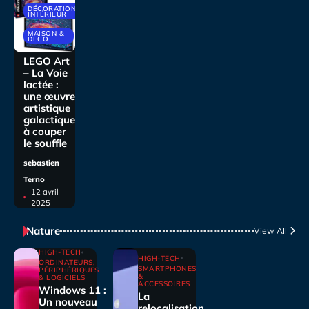
DÉCORATIONS
INTÉRIEUR
MAISON &
DECO
LEGO Art
– La Voie
lactée :
une œuvre
artistique
galactique
à couper
le souffle
sebastien
Terno
12 avril
2025
Nature
View All
HIGH-TECH
HIGH-TECH
ORDINATEURS,
SMARTPHONES
PÉRIPHÉRIQUES
&
& LOGICIELS
ACCESSOIRES
Windows 11 :
La
Un nouveau
relocalisation