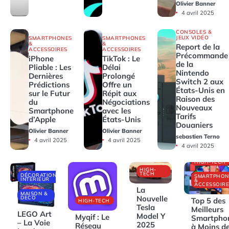
Olivier Banner
4 avril 2025
CONSOLES &
JEUX VIDÉO
SMARTPHONES
SMARTPHONES
&
&
Report de la
ACCESSOIRES
ACCESSOIRES
Précommande
iPhone
TikTok : Le
de la
Pliable : Les
Délai
Nintendo
Dernières
Prolongé
Switch 2 aux
Prédictions
Offre un
États-Unis en
sur le Futur
Répit aux
Raison des
du
Négociations
Nouveaux
Smartphone
avec les
Tarifs
d’Apple
États-Unis
Douaniers
Olivier Banner
Olivier Banner
sebastien Terno
4 avril 2025
4 avril 2025
4 avril 2025
HIGH-TECH
HIGH-
TECH
DÉCORATIONS
SMARTPHON
INTÉRIEUR
&
ACCESSOIRE
La
MAISON &
Nouvelle
DECO
Top 5 des
HIGH-TECH
Tesla
Meilleurs
LEGO Art
Model Y
Myqif : Le
Smartpho
– La Voie
2025
Réseau
à Moins d