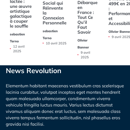
lactée :
Débarque
Social qui
499€ en 2
une œuvre
en
Réinvente
:
artistique
France :
la
Performan
galactique
Tout Ce
Connexion
et
à couper
Qu’il
Personnelle
Accessibil
le souffle
Faut
sebastien
Savoir
Olivier Banne
sebastien
9 avril 202
Terno
Olivier
Terno
10 avril 2025
12 avril
Banner
2025
9 avril
2025
News Revolution
Elementum habitant maecenas vestibulum cras scelerisque
lacinia curabitur, volutpat inceptos eget montes hendrerit
quam malesuada ullamcorper, condimentum viverra
vehicula fringilla luctus mauris. Varius lectus dictumst
vivamus aliquam donec erat luctus, sem malesuada class
viverra tempus fermentum sollicitudin, nisl phasellus eros
gravida nisi facilisi.