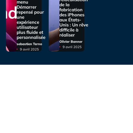
menu
de la
Démarrer
fabrication
repensé pour
des iPhones
une
aux États-
expérience
Unis : Un rêve
utilisateur
difficile à
plus fluide et
réaliser
personnalisée
Olivier Banner
sebastien Terno
9 avril 2025
9 avril 2025