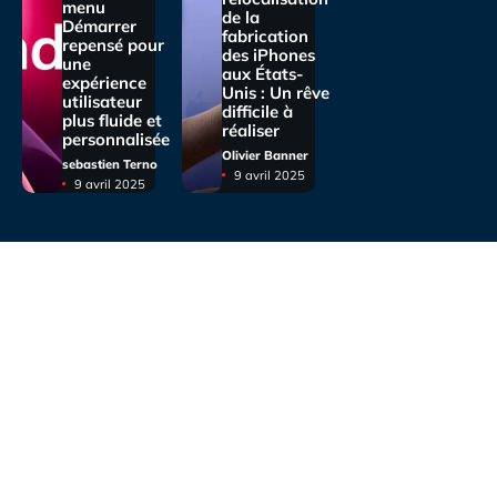
menu
de la
Démarrer
fabrication
repensé pour
des iPhones
une
aux États-
expérience
Unis : Un rêve
utilisateur
difficile à
plus fluide et
réaliser
personnalisée
Olivier Banner
sebastien Terno
9 avril 2025
9 avril 2025