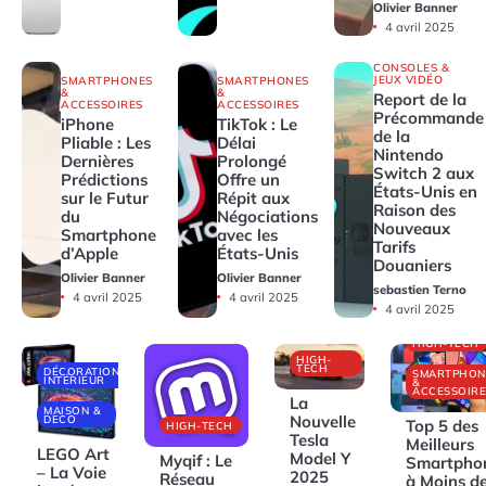
Olivier Banner
4 avril 2025
CONSOLES &
JEUX VIDÉO
SMARTPHONES
SMARTPHONES
&
&
Report de la
ACCESSOIRES
ACCESSOIRES
Précommande
iPhone
TikTok : Le
de la
Pliable : Les
Délai
Nintendo
Dernières
Prolongé
Switch 2 aux
Prédictions
Offre un
États-Unis en
sur le Futur
Répit aux
Raison des
du
Négociations
Nouveaux
Smartphone
avec les
Tarifs
d’Apple
États-Unis
Douaniers
Olivier Banner
Olivier Banner
sebastien Terno
4 avril 2025
4 avril 2025
4 avril 2025
HIGH-TECH
HIGH-
TECH
DÉCORATIONS
SMARTPHON
INTÉRIEUR
&
ACCESSOIRE
La
MAISON &
Nouvelle
DECO
Top 5 des
HIGH-TECH
Tesla
Meilleurs
LEGO Art
Model Y
Myqif : Le
Smartpho
– La Voie
2025
Réseau
à Moins d