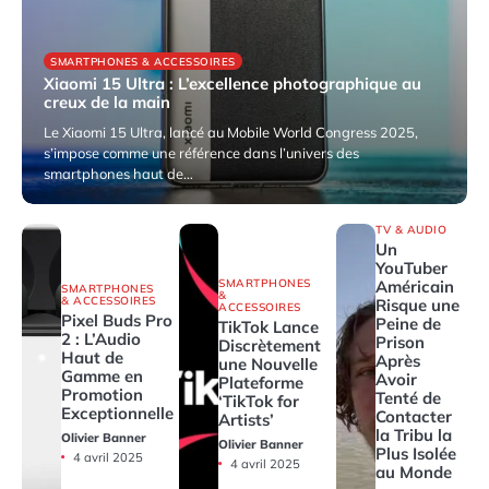
SMARTPHONES & ACCESSOIRES
Xiaomi 15 Ultra : L’excellence photographique au
creux de la main
Le Xiaomi 15 Ultra, lancé au Mobile World Congress 2025,
s’impose comme une référence dans l’univers des
smartphones haut de…
9 avril 2025
TV & AUDIO
Un
YouTuber
SMARTPHONES
Américain
SMARTPHONES
&
& ACCESSOIRES
Risque une
ACCESSOIRES
Pixel Buds Pro
Peine de
TikTok Lance
2 : L’Audio
Prison
Discrètement
Haut de
Après
une Nouvelle
Gamme en
Avoir
Plateforme
Promotion
Tenté de
‘TikTok for
Exceptionnelle
Contacter
Artists’
la Tribu la
Olivier Banner
Olivier Banner
Plus Isolée
4 avril 2025
4 avril 2025
au Monde