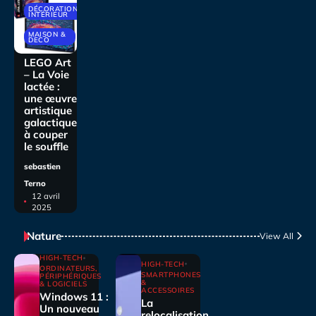
DÉCORATIONS
INTÉRIEUR
MAISON &
DECO
LEGO Art
– La Voie
lactée :
une œuvre
artistique
galactique
à couper
le souffle
sebastien
Terno
12 avril
2025
Nature
View All
HIGH-TECH
HIGH-TECH
ORDINATEURS,
SMARTPHONES
PÉRIPHÉRIQUES
&
& LOGICIELS
ACCESSOIRES
Windows 11 :
La
Un nouveau
relocalisation