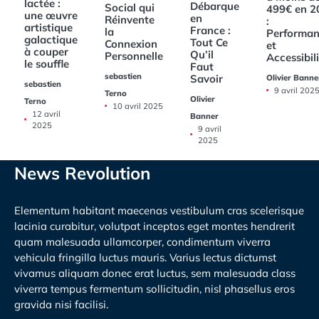
lactée :
Débarque
Social qui
499€ en 2
une œuvre
en
Réinvente
:
artistique
France :
la
Performan
galactique
Tout Ce
Connexion
et
à couper
Qu’il
Personnelle
Accessibil
le souffle
Faut
sebastien
Savoir
Olivier Banne
sebastien
9 avril 202
Terno
Olivier
Terno
10 avril 2025
12 avril
Banner
2025
9 avril
2025
News Revolution
Elementum habitant maecenas vestibulum cras scelerisque
lacinia curabitur, volutpat inceptos eget montes hendrerit
quam malesuada ullamcorper, condimentum viverra
vehicula fringilla luctus mauris. Varius lectus dictumst
vivamus aliquam donec erat luctus, sem malesuada class
viverra tempus fermentum sollicitudin, nisl phasellus eros
gravida nisi facilisi.