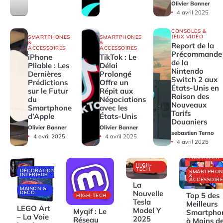
Olivier Banner
4 avril 2025
CONSOLES &
JEUX VIDÉO
SMARTPHONES
SMARTPHONES
&
&
Report de la
ACCESSOIRES
ACCESSOIRES
Précommande
iPhone
TikTok : Le
de la
Pliable : Les
Délai
Nintendo
Dernières
Prolongé
Switch 2 aux
Prédictions
Offre un
États-Unis en
sur le Futur
Répit aux
Raison des
du
Négociations
Nouveaux
Smartphone
avec les
Tarifs
d’Apple
États-Unis
Douaniers
Olivier Banner
Olivier Banner
sebastien Terno
4 avril 2025
4 avril 2025
4 avril 2025
HIGH-TECH
HIGH-
TECH
DÉCORATIONS
SMARTPHON
INTÉRIEUR
&
ACCESSOIRE
La
MAISON &
Nouvelle
DECO
Top 5 des
HIGH-TECH
Tesla
Meilleurs
LEGO Art
Model Y
Myqif : Le
Smartpho
– La Voie
2025
Réseau
à Moins d