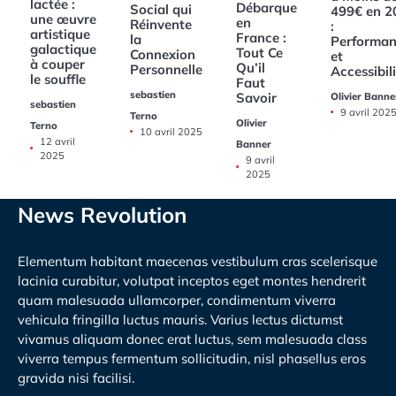
lactée :
Débarque
Social qui
499€ en 2
une œuvre
en
Réinvente
:
artistique
France :
la
Performan
galactique
Tout Ce
Connexion
et
à couper
Qu’il
Personnelle
Accessibil
le souffle
Faut
sebastien
Savoir
Olivier Banne
sebastien
9 avril 202
Terno
Olivier
Terno
10 avril 2025
12 avril
Banner
2025
9 avril
2025
News Revolution
Elementum habitant maecenas vestibulum cras scelerisque
lacinia curabitur, volutpat inceptos eget montes hendrerit
quam malesuada ullamcorper, condimentum viverra
vehicula fringilla luctus mauris. Varius lectus dictumst
vivamus aliquam donec erat luctus, sem malesuada class
viverra tempus fermentum sollicitudin, nisl phasellus eros
gravida nisi facilisi.