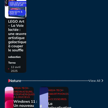
DÉCORATIONS
INTÉRIEUR
MAISON &
DECO
LEGO Art
– La Voie
lactée :
une œuvre
artistique
galactique
à couper
le souffle
sebastien
Terno
12 avril
2025
Nature
View All
HIGH-TECH
HIGH-TECH
ORDINATEURS,
SMARTPHONES
PÉRIPHÉRIQUES
&
& LOGICIELS
ACCESSOIRES
Windows 11 :
La
Un nouveau
relocalisation