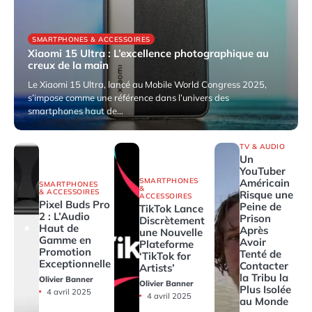
SMARTPHONES & ACCESSOIRES
Xiaomi 15 Ultra : L’excellence photographique au
creux de la main
Le Xiaomi 15 Ultra, lancé au Mobile World Congress 2025,
s’impose comme une référence dans l’univers des
smartphones haut de…
9 avril 2025
TV & AUDIO
Un
YouTuber
SMARTPHONES
Américain
SMARTPHONES
&
& ACCESSOIRES
Risque une
ACCESSOIRES
Pixel Buds Pro
Peine de
TikTok Lance
2 : L’Audio
Prison
Discrètement
Haut de
Après
une Nouvelle
Gamme en
Avoir
Plateforme
Promotion
Tenté de
‘TikTok for
Exceptionnelle
Contacter
Artists’
la Tribu la
Olivier Banner
Olivier Banner
Plus Isolée
4 avril 2025
4 avril 2025
au Monde