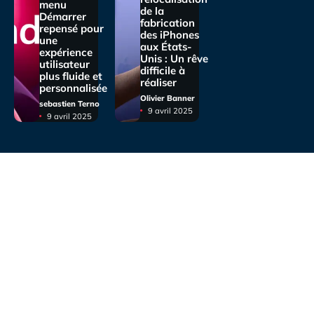
menu
de la
Démarrer
fabrication
repensé pour
des iPhones
une
aux États-
expérience
Unis : Un rêve
utilisateur
difficile à
plus fluide et
réaliser
personnalisée
Olivier Banner
sebastien Terno
9 avril 2025
9 avril 2025