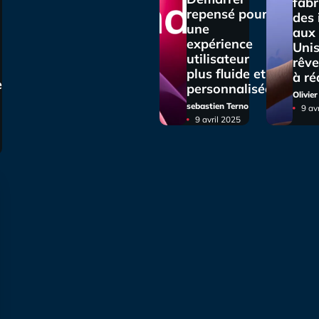
fabr
repensé pour
des
une
aux 
expérience
Unis
utilisateur
rêve
plus fluide et
à ré
e
personnalisée
Olivie
sebastien Terno
9 av
9 avril 2025