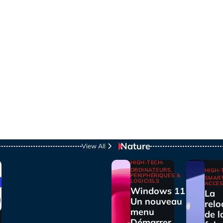
Nature
View All
HIGH-TECH
ORDINATEURS,
HIGH-
PÉRIPHÉRIQUES &
SMAR
LOGICIELS
ACCES
Windows 11 :
La
Un nouveau
relo
menu
de l
Démarrer