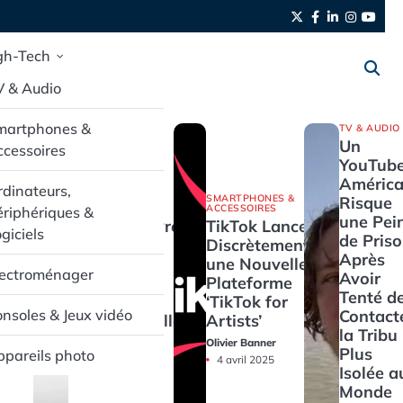
Twitter
Facebook
LinkedIn
Instag
yout
gh-Tech
V & Audio
martphones &
TV & AUDIO
Un
cessoires
YouTube
América
dinateurs,
SMARTPHONES &
SMARTPHONES &
Risque
ACCESSOIRES
ACCESSOIRES
riphériques &
une Pei
Pixel Buds Pro
TikTok Lance
giciels
de Pris
2 : L’Audio
Discrètement
Après
Haut de
une Nouvelle
lectroménager
Avoir
Gamme en
Plateforme
Tenté d
Promotion
‘TikTok for
Contact
nsoles & Jeux vidéo
Exceptionnelle
Artists’
la Tribu 
Olivier Banner
Olivier Banner
Plus
pareils photo
4 avril 2025
4 avril 2025
Isolée a
Monde