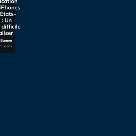
ication
 iPhones
États-
 : Un
 difficile
aliser
r Banner
ril 2025