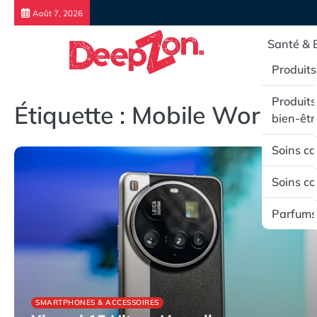
Skip
Août 7, 2026
to
content
Santé & 
Produits
Produits
Étiquette :
Mobile World C
bien-êtr
Soins ca
Soins co
Parfums
SMARTPHONES & ACCESSOIRES