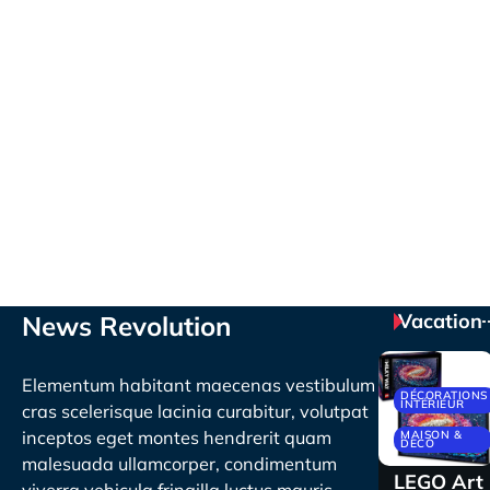
Vacation
News Revolution
Elementum habitant maecenas vestibulum
DÉCORATIONS
INTÉRIEUR
cras scelerisque lacinia curabitur, volutpat
inceptos eget montes hendrerit quam
MAISON &
DECO
malesuada ullamcorper, condimentum
LEGO Art