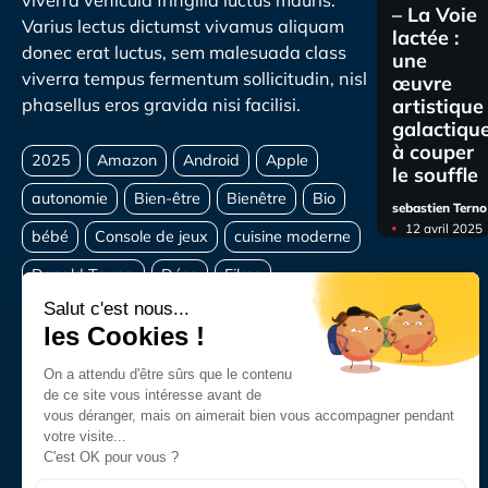
viverra vehicula fringilla luctus mauris.
– La Voie
Varius lectus dictumst vivamus aliquam
lactée :
donec erat luctus, sem malesuada class
une
viverra tempus fermentum sollicitudin, nisl
œuvre
artistique
phasellus eros gravida nisi facilisi.
galactiqu
à couper
le souffle
sebastien Terno
12 avril 2025