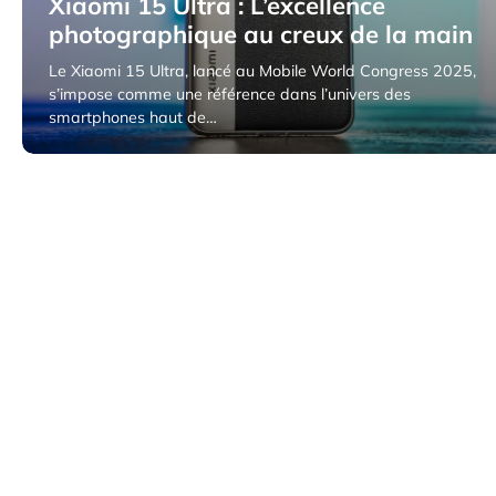
Xiaomi 15 Ultra : L’excellence
photographique au creux de la main
Le Xiaomi 15 Ultra, lancé au Mobile World Congress 2025,
s’impose comme une référence dans l’univers des
smartphones haut de…
9 avril 2025