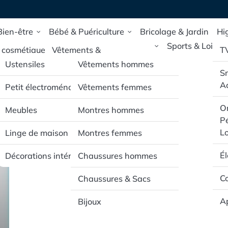
Bien-être
Bébé & Puériculture
Bricolage & Jardin
Hi
Maison & Deco
Mode & Accessoires
Sports & Loisirs
 cosmétique
Vêtements &
T
Chaussures pour bébé
Ustensiles
Vêtements hommes
 de santé et
S
ongress 2025
e
Poussettes & Sièges
Ac
Petit électroménager
Vêtements femmes
auto
pillaires
Or
Meubles
Montres hommes
Jouets d’éveil & mobilier
Pé
rporels
pour bébé
Lo
Linge de maison
Montres femmes
É
Décorations intérieur
Chaussures hommes
Co
Chaussures & Sacs
Ap
Bijoux