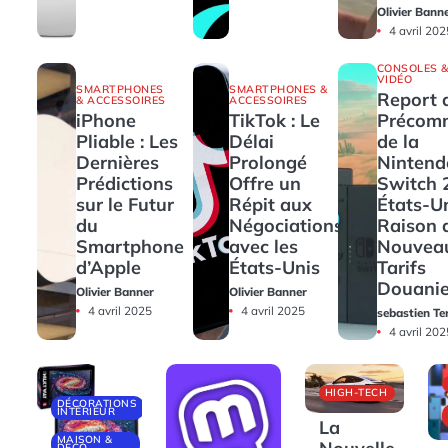
Olivier Bann
4 avril 202
CONSOLES &
VIDÉO
SMARTPHONES
SMARTPHONES &
Report 
& ACCESSOIRES
ACCESSOIRES
iPhone
TikTok : Le
Précom
Pliable : Les
Délai
de la
Dernières
Prolongé
Nintend
Prédictions
Offre un
Switch 
sur le Futur
Répit aux
États-U
du
Négociations
Raison 
Smartphone
avec les
Nouvea
d’Apple
États-Unis
Tarifs
Douanie
Olivier Banner
Olivier Banner
4 avril 2025
4 avril 2025
sebastien Te
4 avril 202
HIGH-TECH
DÉCORATIONS
INTÉRIEUR
La
MAISON &
DECO