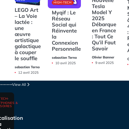
Nouvelle
HIGH-TECH
Tesla
LEGO Art
Model Y
Myqif : Le
– La Voie
2025
Réseau
lactée :
Débarque
Social qui
une
en France
Réinvente
:
œuvre
: Tout Ce
la
artistique
Qu’il Faut
Connexion
galactique
Savoir
Personnelle
à couper
Olivier Banner
le souffle
sebastien Terno
O
9 avril 2025
10 avril 2025
sebastien Terno
12 avril 2025
View All
TECH
TPHONES &
SOIRES
calisation
a