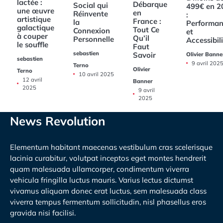
lactée :
Débarque
Social qui
499€ en 2
une œuvre
en
Réinvente
:
artistique
France :
la
Performan
galactique
Tout Ce
Connexion
et
à couper
Qu’il
Personnelle
Accessibil
le souffle
Faut
sebastien
Savoir
Olivier Banne
sebastien
9 avril 202
Terno
Olivier
Terno
10 avril 2025
12 avril
Banner
2025
9 avril
2025
News Revolution
Elementum habitant maecenas vestibulum cras scelerisque
lacinia curabitur, volutpat inceptos eget montes hendrerit
quam malesuada ullamcorper, condimentum viverra
vehicula fringilla luctus mauris. Varius lectus dictumst
vivamus aliquam donec erat luctus, sem malesuada class
viverra tempus fermentum sollicitudin, nisl phasellus eros
gravida nisi facilisi.