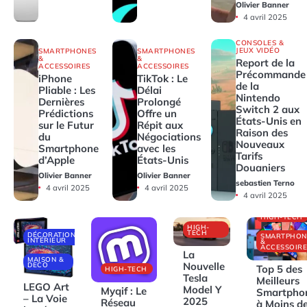
Olivier Banner
4 avril 2025
CONSOLES &
JEUX VIDÉO
SMARTPHONES
SMARTPHONES
&
&
Report de la
ACCESSOIRES
ACCESSOIRES
Précommande
iPhone
TikTok : Le
de la
Pliable : Les
Délai
Nintendo
Dernières
Prolongé
Switch 2 aux
Prédictions
Offre un
États-Unis en
sur le Futur
Répit aux
Raison des
du
Négociations
Nouveaux
Smartphone
avec les
Tarifs
d’Apple
États-Unis
Douaniers
Olivier Banner
Olivier Banner
sebastien Terno
4 avril 2025
4 avril 2025
4 avril 2025
HIGH-TECH
HIGH-
TECH
DÉCORATIONS
SMARTPHON
INTÉRIEUR
&
ACCESSOIRE
La
MAISON &
Nouvelle
DECO
Top 5 des
HIGH-TECH
Tesla
Meilleurs
LEGO Art
Model Y
Myqif : Le
Smartpho
– La Voie
2025
Réseau
à Moins d