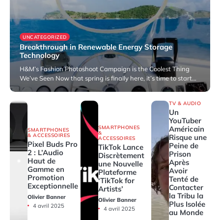
UNCATEGORIZED
Breakthrough in Renewable Energy Storage
Technology
H&M’s Fashion Photoshoot Campaign is the Coolest Thing
We’ve Seen Now that spring is finally here, it’s time to start…
22 avril 2022
TV & AUDIO
Un
YouTuber
SMARTPHONES
Américain
SMARTPHONES
&
& ACCESSOIRES
Risque une
ACCESSOIRES
Pixel Buds Pro
Peine de
TikTok Lance
2 : L’Audio
Prison
Discrètement
Haut de
Après
une Nouvelle
Gamme en
Avoir
Plateforme
Promotion
Tenté de
‘TikTok for
Exceptionnelle
Contacter
Artists’
la Tribu la
Olivier Banner
Olivier Banner
Plus Isolée
4 avril 2025
4 avril 2025
au Monde