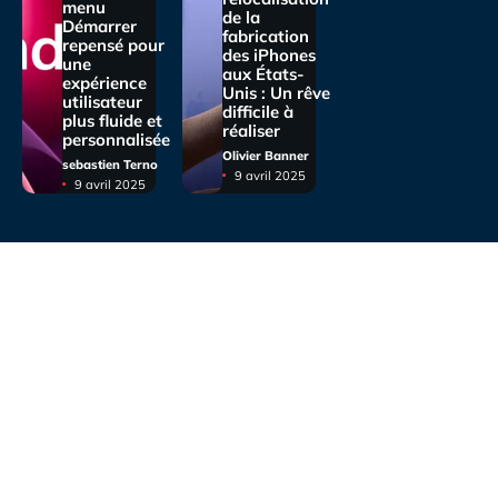
menu
de la
Démarrer
fabrication
repensé pour
des iPhones
une
aux États-
expérience
Unis : Un rêve
utilisateur
difficile à
plus fluide et
réaliser
personnalisée
Olivier Banner
sebastien Terno
9 avril 2025
9 avril 2025