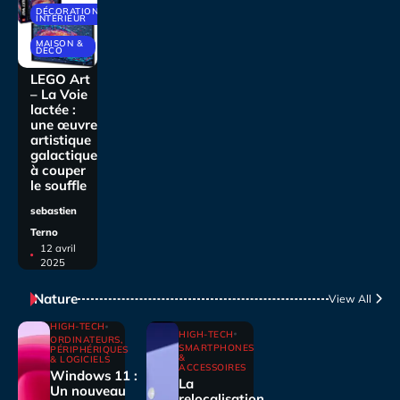
DÉCORATIONS
INTÉRIEUR
MAISON &
DECO
LEGO Art
– La Voie
lactée :
une œuvre
artistique
galactique
à couper
le souffle
sebastien
Terno
12 avril
2025
Nature
View All
HIGH-TECH
HIGH-TECH
ORDINATEURS,
SMARTPHONES
PÉRIPHÉRIQUES
&
& LOGICIELS
ACCESSOIRES
Windows 11 :
La
Un nouveau
relocalisation