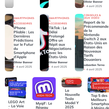
Olivier Banner
4 avril 2025
CONSOLES &
JEUX VIDÉO
SMARTPHONES
SMARTPHONES
&
&
Report de la
ACCESSOIRES
ACCESSOIRES
Précommande
iPhone
TikTok : Le
de la
Pliable : Les
Délai
Nintendo
Dernières
Prolongé
Switch 2 aux
Prédictions
Offre un
États-Unis en
sur le Futur
Répit aux
Raison des
du
Négociations
Nouveaux
Smartphone
avec les
Tarifs
d’Apple
États-Unis
Douaniers
Olivier Banner
Olivier Banner
sebastien Terno
4 avril 2025
4 avril 2025
4 avril 2025
HIGH-TECH
HIGH-
TECH
DÉCORATIONS
SMARTPHON
INTÉRIEUR
&
ACCESSOIRE
La
MAISON &
Nouvelle
DECO
Top 5 des
HIGH-TECH
Tesla
Meilleurs
LEGO Art
Model Y
Myqif : Le
Smartpho
– La Voie
2025
Réseau
à Moins d