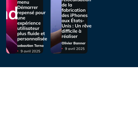
menu
de la
Démarrer
fabrication
repensé pour
des iPhones
une
aux États-
expérience
Unis : Un rêve
utilisateur
difficile à
plus fluide et
réaliser
personnalisée
Olivier Banner
sebastien Terno
9 avril 2025
9 avril 2025