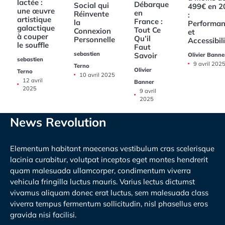
lactée :
Débarque
Social qui
499€ en 2
une œuvre
en
Réinvente
:
artistique
France :
la
Performan
galactique
Tout Ce
Connexion
et
à couper
Qu’il
Personnelle
Accessibil
le souffle
Faut
sebastien
Savoir
Olivier Banne
sebastien
9 avril 202
Terno
Olivier
Terno
10 avril 2025
12 avril
Banner
2025
9 avril
2025
News Revolution
Elementum habitant maecenas vestibulum cras scelerisque
lacinia curabitur, volutpat inceptos eget montes hendrerit
quam malesuada ullamcorper, condimentum viverra
vehicula fringilla luctus mauris. Varius lectus dictumst
vivamus aliquam donec erat luctus, sem malesuada class
viverra tempus fermentum sollicitudin, nisl phasellus eros
gravida nisi facilisi.