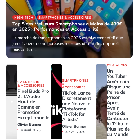
HIGH-TECH
SMARTPHONES & ACCESSOIRES
Top 5 des Meilleurs Smartphones à Moins de 499€
en 2025 : Performances et Accessibilité
Le marché des smartphones en 2025 est plus compétitif que
jamais, avec de nombreuses marques offrant des appareils
puissants et…
9 avril 2025
TV & AUDIO
Un
YouTuber
SMARTPHONES
Américain
SMARTPHONES
&
& ACCESSOIRES
Risque une
ACCESSOIRES
Pixel Buds Pro
Peine de
TikTok Lance
2 : L’Audio
Prison
Discrètement
Haut de
Après
une Nouvelle
Gamme en
Avoir
Plateforme
Promotion
Tenté de
‘TikTok for
Exceptionnelle
Contacter
Artists’
la Tribu la
Olivier Banner
Olivier Banner
Plus Isolée
4 avril 2025
4 avril 2025
au Monde