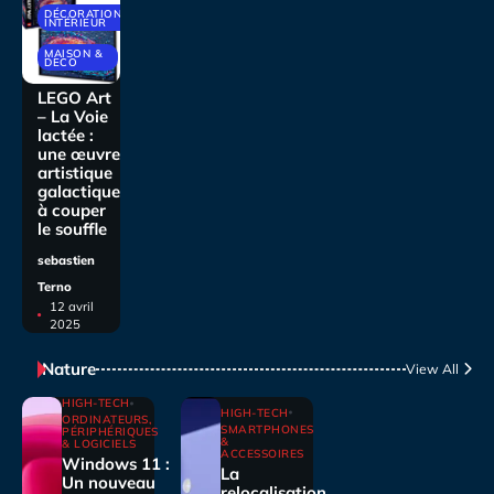
DÉCORATIONS
INTÉRIEUR
MAISON &
DECO
LEGO Art
– La Voie
lactée :
une œuvre
artistique
galactique
à couper
le souffle
sebastien
Terno
12 avril
2025
Nature
View All
HIGH-TECH
HIGH-TECH
ORDINATEURS,
SMARTPHONES
PÉRIPHÉRIQUES
&
& LOGICIELS
ACCESSOIRES
Windows 11 :
La
Un nouveau
relocalisation