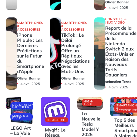
Olivier Banner
4 avril 2025
CONSOLES &
JEUX VIDÉO
SMARTPHONES
SMARTPHONES
&
&
Report de la
ACCESSOIRES
ACCESSOIRES
Précommande
iPhone
TikTok : Le
de la
Pliable : Les
Délai
Nintendo
Dernières
Prolongé
Switch 2 aux
Prédictions
Offre un
États-Unis en
sur le Futur
Répit aux
Raison des
du
Négociations
Nouveaux
Smartphone
avec les
Tarifs
d’Apple
États-Unis
Douaniers
Olivier Banner
Olivier Banner
sebastien Terno
4 avril 2025
4 avril 2025
4 avril 2025
HIGH-TECH
HIGH-
TECH
DÉCORATIONS
SMARTPHON
INTÉRIEUR
&
ACCESSOIRE
La
MAISON &
Nouvelle
DECO
Top 5 des
HIGH-TECH
Tesla
Meilleurs
LEGO Art
Model Y
Myqif : Le
Smartpho
– La Voie
2025
Réseau
à Moins d