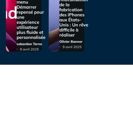
menu
de la
Démarrer
fabrication
repensé pour
des iPhones
une
aux États-
expérience
Unis : Un rêve
utilisateur
difficile à
plus fluide et
réaliser
personnalisée
Olivier Banner
sebastien Terno
9 avril 2025
9 avril 2025