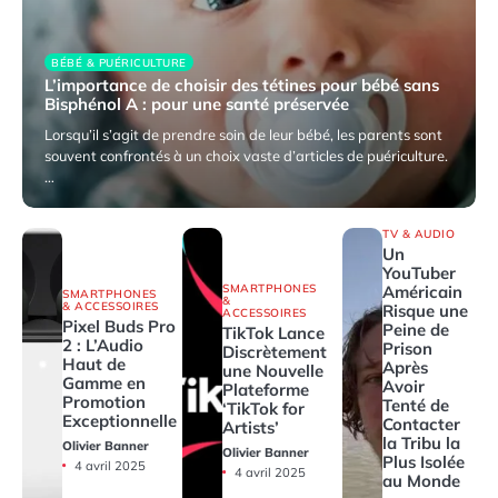
BÉBÉ & PUÉRICULTURE
L’importance de choisir des tétines pour bébé sans
Bisphénol A : pour une santé préservée
Lorsqu’il s’agit de prendre soin de leur bébé, les parents sont
souvent confrontés à un choix vaste d’articles de puériculture.
…
3 avril 2025
TV & AUDIO
Un
YouTuber
SMARTPHONES
Américain
SMARTPHONES
&
& ACCESSOIRES
Risque une
ACCESSOIRES
Pixel Buds Pro
Peine de
TikTok Lance
2 : L’Audio
Prison
Discrètement
Haut de
Après
une Nouvelle
Gamme en
Avoir
Plateforme
Promotion
Tenté de
‘TikTok for
Exceptionnelle
Contacter
Artists’
la Tribu la
Olivier Banner
Olivier Banner
Plus Isolée
4 avril 2025
4 avril 2025
au Monde