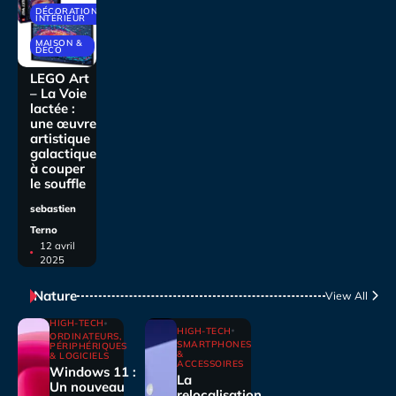
DÉCORATIONS
INTÉRIEUR
MAISON &
DECO
LEGO Art
– La Voie
lactée :
une œuvre
artistique
galactique
à couper
le souffle
sebastien
Terno
12 avril
2025
Nature
View All
HIGH-TECH
HIGH-TECH
ORDINATEURS,
SMARTPHONES
PÉRIPHÉRIQUES
&
& LOGICIELS
ACCESSOIRES
Windows 11 :
La
Un nouveau
relocalisation