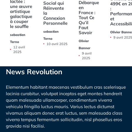
lactée :
Débarque
Social qui
499€ en 2
une œuvre
en
Réinvente
:
artistique
France :
la
Performan
galactique
Tout Ce
Connexion
et
à couper
Qu’il
Personnelle
Accessibil
le souffle
Faut
sebastien
Savoir
Olivier Banne
sebastien
9 avril 202
Terno
Olivier
Terno
10 avril 2025
12 avril
Banner
2025
9 avril
2025
News Revolution
Elementum habitant maecenas vestibulum cras scelerisque
lacinia curabitur, volutpat inceptos eget montes hendrerit
quam malesuada ullamcorper, condimentum viverra
vehicula fringilla luctus mauris. Varius lectus dictumst
vivamus aliquam donec erat luctus, sem malesuada class
viverra tempus fermentum sollicitudin, nisl phasellus eros
gravida nisi facilisi.