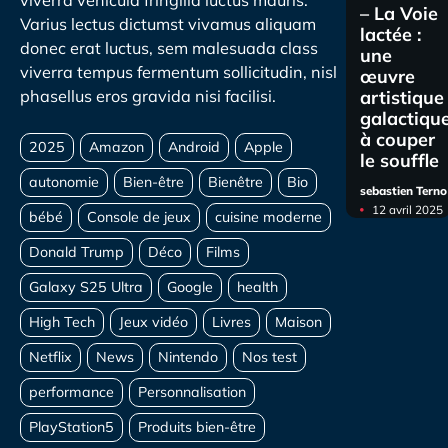
viverra vehicula fringilla luctus mauris.
– La Voie
Varius lectus dictumst vivamus aliquam
lactée :
donec erat luctus, sem malesuada class
une
viverra tempus fermentum sollicitudin, nisl
œuvre
artistique
phasellus eros gravida nisi facilisi.
galactiqu
à couper
le souffle
sebastien Terno
12 avril 2025