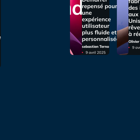
fabr
repensé pour
des
une
aux 
expérience
Unis
utilisateur
rêve
plus fluide et
à ré
e
personnalisée
Olivie
sebastien Terno
9 av
9 avril 2025