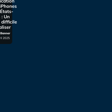
ication
 iPhones
États-
 : Un
 difficile
aliser
r Banner
ril 2025