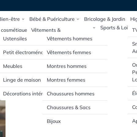
Bien-être
Bébé & Puériculture
Bricolage & Jardin
Hi
Maison & Deco
Mode & Accessoires
Sports & Loisirs
 cosmétique
Vêtements &
T
Chaussures pour bébé
Ustensiles
Vêtements hommes
 de santé et
S
e
Poussettes & Sièges
Ac
Petit électroménager
Vêtements femmes
auto
pillaires
Or
Meubles
Montres hommes
Jouets d’éveil & mobilier
Pé
rporels
pour bébé
Lo
Linge de maison
Montres femmes
É
Décorations intérieur
Chaussures hommes
Co
Chaussures & Sacs
Ap
Bijoux