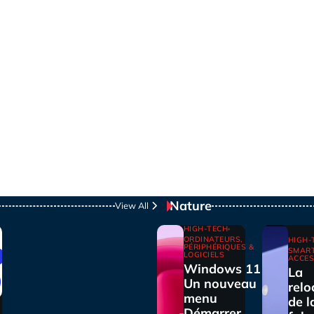
Nature
View All
HIGH-TECH
ORDINATEURS,
HIGH-
PÉRIPHÉRIQUES &
SMAR
LOGICIELS
ACCES
Windows 11 :
La
Un nouveau
relo
menu
de l
Démarrer