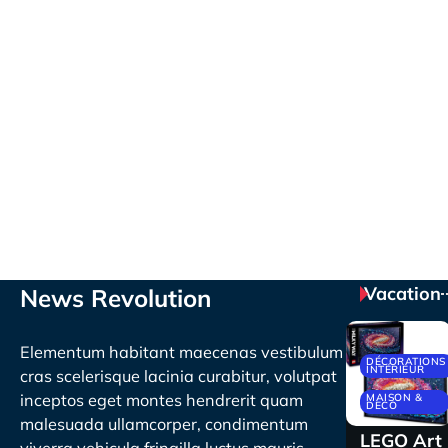
Vacation
News Revolution
Elementum habitant maecenas vestibulum
DÉCORATIONS
INTÉRIEUR
cras scelerisque lacinia curabitur, volutpat
inceptos eget montes hendrerit quam
MAISON &
DECO
malesuada ullamcorper, condimentum
LEGO Art