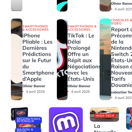
Olivier Bann
4 avril 202
CONSOLES &
VIDÉO
SMARTPHONES
SMARTPHONES &
Report 
& ACCESSOIRES
ACCESSOIRES
iPhone
TikTok : Le
Précom
Pliable : Les
Délai
de la
Dernières
Prolongé
Nintend
Prédictions
Offre un
Switch 
sur le Futur
Répit aux
États-U
du
Négociations
Raison 
Smartphone
avec les
Nouvea
d’Apple
États-Unis
Tarifs
Douanie
Olivier Banner
Olivier Banner
4 avril 2025
4 avril 2025
sebastien Te
4 avril 202
HIGH-TECH
DÉCORATIONS
INTÉRIEUR
La
MAISON &
DECO