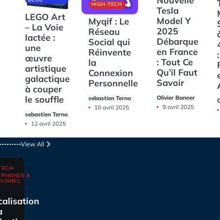
Nouvelle
HIGH-TECH
Tesla
LEGO Art
Model Y
Myqif : Le
– La Voie
2025
Réseau
lactée :
Débarque
Social qui
une
en France
Réinvente
:
œuvre
: Tout Ce
la
artistique
Qu’il Faut
Connexion
galactique
Savoir
Personnelle
à couper
Olivier Banner
le souffle
sebastien Terno
O
9 avril 2025
10 avril 2025
sebastien Terno
12 avril 2025
View All
TECH
TPHONES &
SOIRES
calisation
a