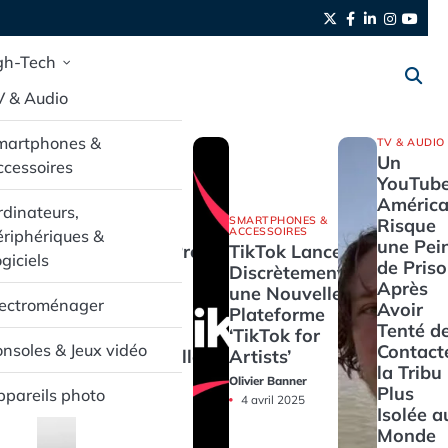
Twitter
Facebook
LinkedIn
Instag
yout
gh-Tech
V & Audio
martphones &
TV & AUDIO
Un
cessoires
YouTube
América
dinateurs,
SMARTPHONES &
SMARTPHONES &
Risque
ACCESSOIRES
ACCESSOIRES
riphériques &
une Pei
Pixel Buds Pro
TikTok Lance
giciels
de Pris
2 : L’Audio
Discrètement
Après
Haut de
une Nouvelle
lectroménager
Avoir
Gamme en
Plateforme
Tenté d
Promotion
‘TikTok for
Contact
nsoles & Jeux vidéo
Exceptionnelle
Artists’
la Tribu 
Olivier Banner
Olivier Banner
Plus
pareils photo
4 avril 2025
4 avril 2025
Isolée a
Monde