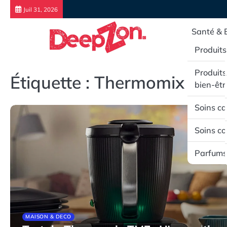
Skip
Juil 31, 2026
to
content
Santé & 
Produits
Produits
Étiquette :
Thermomix TM7
bien-êtr
Soins ca
Soins co
Parfums
MAISON & DECO