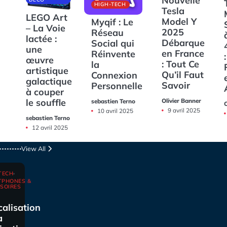
Nouvelle
HIGH-TECH
Tesla
LEGO Art
Model Y
Myqif : Le
– La Voie
2025
Réseau
lactée :
Débarque
Social qui
une
en France
Réinvente
:
œuvre
: Tout Ce
la
artistique
Qu’il Faut
Connexion
galactique
Savoir
Personnelle
à couper
Olivier Banner
le souffle
sebastien Terno
O
9 avril 2025
10 avril 2025
sebastien Terno
12 avril 2025
View All
TECH
TPHONES &
SOIRES
calisation
a