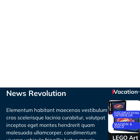
Vacation
News Revolution
Elementum habitant maecenas vestibulum
DÉCORATIONS
INTÉRIEUR
cras scelerisque lacinia curabitur, volutpat
inceptos eget montes hendrerit quam
MAISON &
DECO
malesuada ullamcorper, condimentum
LEGO Art