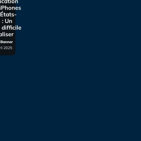
ication
 iPhones
États-
 : Un
 difficile
aliser
r Banner
ril 2025