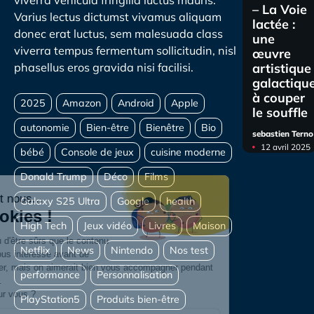
viverra vehicula fringilla luctus mauris.
– La Voie
Varius lectus dictumst vivamus aliquam
lactée :
donec erat luctus, sem malesuada class
une
viverra tempus fermentum sollicitudin, nisl
œuvre
artistique
phasellus eros gravida nisi facilisi.
galactiqu
à couper
le souffle
sebastien Terno
12 avril 2025