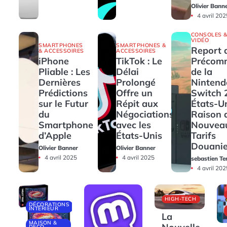
Olivier Bann
4 avril 202
CONSOLES &
VIDÉO
SMARTPHONES
SMARTPHONES &
Report 
& ACCESSOIRES
ACCESSOIRES
iPhone
TikTok : Le
Précom
Pliable : Les
Délai
de la
Dernières
Prolongé
Nintend
Prédictions
Offre un
Switch 
sur le Futur
Répit aux
États-U
du
Négociations
Raison 
Smartphone
avec les
Nouvea
d’Apple
États-Unis
Tarifs
Douanie
Olivier Banner
Olivier Banner
4 avril 2025
4 avril 2025
sebastien Te
4 avril 202
HIGH-TECH
DÉCORATIONS
INTÉRIEUR
La
MAISON &
DECO