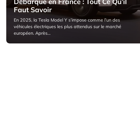
Débarque en France : Tout Ce Qu’il
Faut Savoir
En 2025, la Tesla Model Y s’impose comme l’un des
véhicules électriques les plus attendus sur le marché
européen. Après…
9 avril 2025