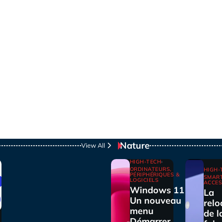
Nature
View All
HIGH-TECH
ORDINATEURS,
HIGH-
PÉRIPHÉRIQUES &
SMAR
LOGICIELS
ACCES
Windows 11 :
La
Un nouveau
relo
menu
de l
Démarrer