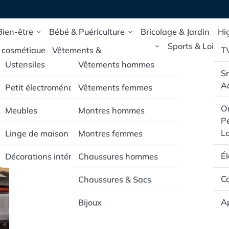
Bien-être
Bébé & Puériculture
Bricolage & Jardin
Hi
Maison & Deco
Mode & Accessoires
Sports & Loisirs
 cosmétique
Vêtements &
T
Chaussures pour bébé
Ustensiles
Vêtements hommes
 de santé et
S
ue
e
Poussettes & Sièges
Ac
Petit électroménager
Vêtements femmes
auto
pillaires
Or
Meubles
Montres hommes
Jouets d’éveil & mobilier
Pé
rporels
pour bébé
Lo
Linge de maison
Montres femmes
É
Décorations intérieur
Chaussures hommes
Co
Chaussures & Sacs
Ap
Bijoux