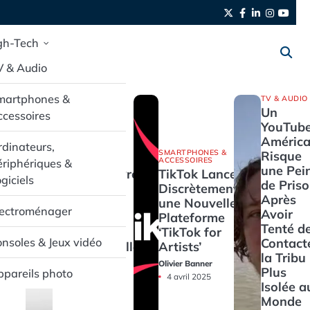
Twitter
Facebook
LinkedIn
Instag
yout
gh-Tech
V & Audio
martphones &
TV & AUDIO
Un
cessoires
YouTube
América
dinateurs,
SMARTPHONES &
SMARTPHONES &
Risque
ACCESSOIRES
ACCESSOIRES
riphériques &
une Pei
Pixel Buds Pro
TikTok Lance
giciels
de Pris
2 : L’Audio
Discrètement
Après
Haut de
une Nouvelle
lectroménager
Avoir
Gamme en
Plateforme
Tenté d
Promotion
‘TikTok for
Contact
nsoles & Jeux vidéo
Exceptionnelle
Artists’
la Tribu 
Olivier Banner
Olivier Banner
Plus
pareils photo
4 avril 2025
4 avril 2025
Isolée a
Monde