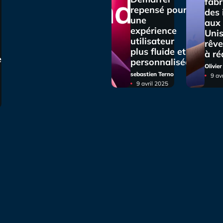
fabr
repensé pour
des
une
aux 
expérience
Unis
utilisateur
rêve
plus fluide et
à ré
e
personnalisée
Olivie
sebastien Terno
9 av
9 avril 2025