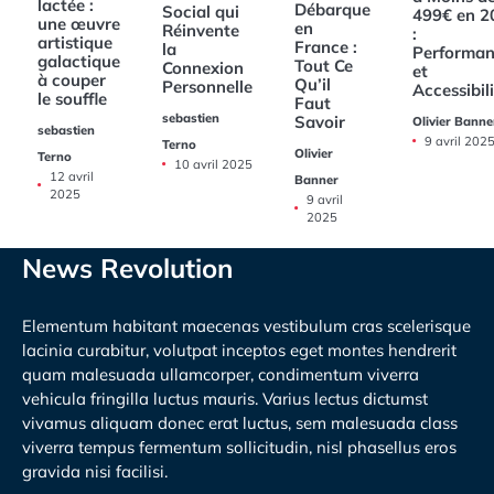
lactée :
Débarque
Social qui
499€ en 2
une œuvre
en
Réinvente
:
artistique
France :
la
Performan
galactique
Tout Ce
Connexion
et
à couper
Qu’il
Personnelle
Accessibil
le souffle
Faut
sebastien
Savoir
Olivier Banne
sebastien
9 avril 202
Terno
Olivier
Terno
10 avril 2025
12 avril
Banner
2025
9 avril
2025
News Revolution
Elementum habitant maecenas vestibulum cras scelerisque
lacinia curabitur, volutpat inceptos eget montes hendrerit
quam malesuada ullamcorper, condimentum viverra
vehicula fringilla luctus mauris. Varius lectus dictumst
vivamus aliquam donec erat luctus, sem malesuada class
viverra tempus fermentum sollicitudin, nisl phasellus eros
gravida nisi facilisi.