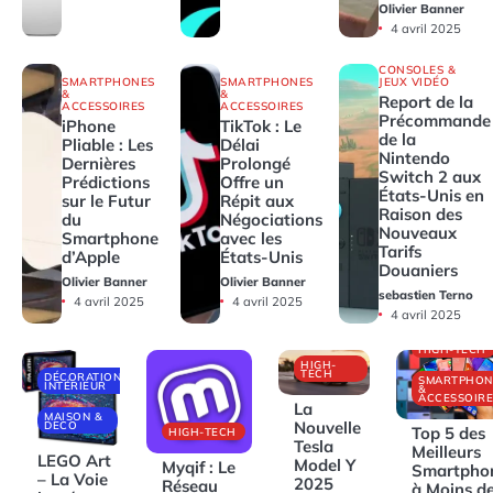
Olivier Banner
4 avril 2025
CONSOLES &
JEUX VIDÉO
SMARTPHONES
SMARTPHONES
&
&
Report de la
ACCESSOIRES
ACCESSOIRES
Précommande
iPhone
TikTok : Le
de la
Pliable : Les
Délai
Nintendo
Dernières
Prolongé
Switch 2 aux
Prédictions
Offre un
États-Unis en
sur le Futur
Répit aux
Raison des
du
Négociations
Nouveaux
Smartphone
avec les
Tarifs
d’Apple
États-Unis
Douaniers
Olivier Banner
Olivier Banner
sebastien Terno
4 avril 2025
4 avril 2025
4 avril 2025
HIGH-TECH
HIGH-
TECH
DÉCORATIONS
SMARTPHON
INTÉRIEUR
&
ACCESSOIRE
La
MAISON &
Nouvelle
DECO
Top 5 des
HIGH-TECH
Tesla
Meilleurs
LEGO Art
Model Y
Myqif : Le
Smartpho
– La Voie
2025
Réseau
à Moins d