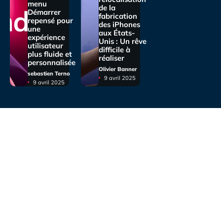
menu
de la
Démarrer
fabrication
repensé pour
des iPhones
une
aux États-
expérience
Unis : Un rêve
utilisateur
difficile à
plus fluide et
réaliser
personnalisée
Olivier Banner
sebastien Terno
9 avril 2025
9 avril 2025