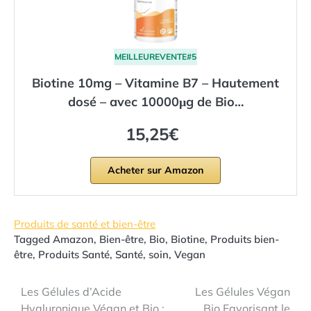
MEILLEUREVENTE#5
Biotine 10mg – Vitamine B7 – Hautement
dosé – avec 10000μg de Bio…
15,25€
Acheter sur Amazon
Produits de santé et bien-être
Tagged
Amazon
,
Bien-être
,
Bio
,
Biotine
,
Produits bien-
être
,
Produits Santé
,
Santé
,
soin
,
Vegan
Navigation
Les Gélules d’Acide
Les Gélules Végan
Hyaluronique Végan et Bio :
Bio Favorisant le