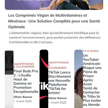
Les Comprimés Végan de Multivitamines et
Minéraux : Une Solution Complète pour une Santé
Optimale
L’alimentation végane, bien qu’extrêmement bénéfique pour la
santé et l’environnement, peut parfois présenter des déficiences
nutritionnelles si elle n’est pas…
TV & AUDIO
Un
YouTuber
SMARTPHONES
Américain
SMARTPHONES
&
& ACCESSOIRES
Risque une
ACCESSOIRES
Pixel Buds Pro
Peine de
TikTok Lance
2 : L’Audio
Prison
Discrètement
Haut de
Après
une Nouvelle
Gamme en
Avoir
Plateforme
Promotion
Tenté de
‘TikTok for
Exceptionnelle
Contacter
Artists’
la Tribu la
Olivier Banner
Olivier Banner
Plus Isolée
4 avril 2025
4 avril 2025
au Monde