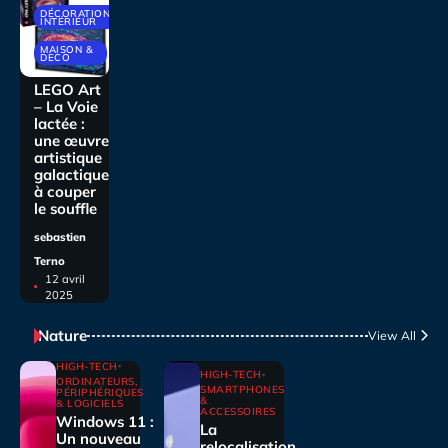
DÉCORATIONS
INTÉRIEUR
MAISON &
DECO
LEGO Art
– La Voie
lactée :
une œuvre
artistique
galactique
à couper
le souffle
sebastien
Terno
12 avril
2025
Nature
View All
HIGH-TECH
HIGH-TECH
ORDINATEURS,
SMARTPHONES
PÉRIPHÉRIQUES
&
& LOGICIELS
ACCESSOIRES
Windows 11 :
La
Un nouveau
relocalisation