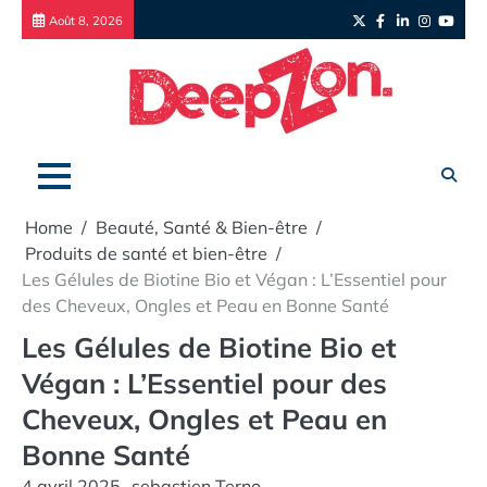
Skip
Twitter
Facebook
LinkedIn
Instagr
yout
Août 8, 2026
to
content
Home
Beauté, Santé & Bien-être
Produits de santé et bien-être
Les Gélules de Biotine Bio et Végan : L’Essentiel pour
des Cheveux, Ongles et Peau en Bonne Santé
Les Gélules de Biotine Bio et
Végan : L’Essentiel pour des
Cheveux, Ongles et Peau en
Bonne Santé
4 avril 2025
sebastien Terno