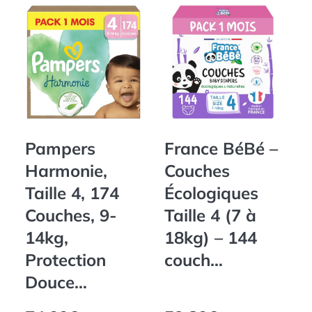
Pampers
France BéBé –
Harmonie,
Couches
Taille 4, 174
Écologiques
P
Couches, 9-
Taille 4 (7 à
T
14kg,
18kg) – 144
Protection
couch…
<
Douce…
N