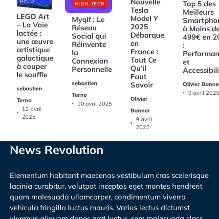
Nouvelle
DECO
Top 5 des
HIGH-TECH
Tesla
Meilleurs
LEGO Art
Model Y
Myqif : Le
Smartpho
– La Voie
2025
Réseau
à Moins d
lactée :
Débarque
Social qui
499€ en 2
une œuvre
en
Réinvente
:
artistique
France :
la
Performan
galactique
Tout Ce
Connexion
et
à couper
Qu’il
Personnelle
Accessibil
le souffle
Faut
sebastien
Savoir
Olivier Banne
sebastien
9 avril 202
Terno
Olivier
Terno
10 avril 2025
12 avril
Banner
2025
9 avril
2025
News Revolution
Elementum habitant maecenas vestibulum cras scelerisque
lacinia curabitur, volutpat inceptos eget montes hendrerit
quam malesuada ullamcorper, condimentum viverra
vehicula fringilla luctus mauris. Varius lectus dictumst
vivamus aliquam donec erat luctus, sem malesuada class