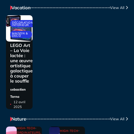
Vacation
View All
DÉCORATIONS
INTÉRIEUR
MAISON &
DECO
LEGO Art
– La Voie
lactée :
une œuvre
artistique
galactique
à couper
le souffle
sebastien
Terno
12 avril
2025
Nature
View All
HIGH-TECH
HIGH-TECH
ORDINATEURS,