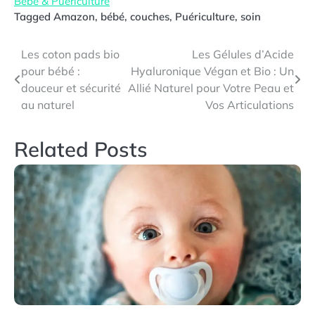
Bébé & Puériculture
Tagged
Amazon
,
bébé
,
couches
,
Puériculture
,
soin
Navigation
Les coton pads bio
Les Gélules d’Acide
pour bébé :
Hyaluronique Végan et Bio : Un
de
douceur et sécurité
Allié Naturel pour Votre Peau et
l’article
au naturel
Vos Articulations
Related Posts