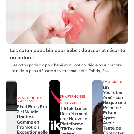
Les coton pads bio pour bébé : douceur et sécurité
au naturel
Les coton pads bio pour bébé sont l’option idéale pour prendre
soin de la peau délicate de votre tout-petit. Fabriqués…
TV & AUDIO
Un
YouTuber
SMARTPHONES
Américain
SMARTPHONES
&
& ACCESSOIRES
Risque une
ACCESSOIRES
Pixel Buds Pro
Peine de
TikTok Lance
2 : L’Audio
Prison
Discrètement
Haut de
Après
une Nouvelle
Gamme en
Avoir
Plateforme
Promotion
Tenté de
‘TikTok for
Exceptionnelle
Contacter
Artists’