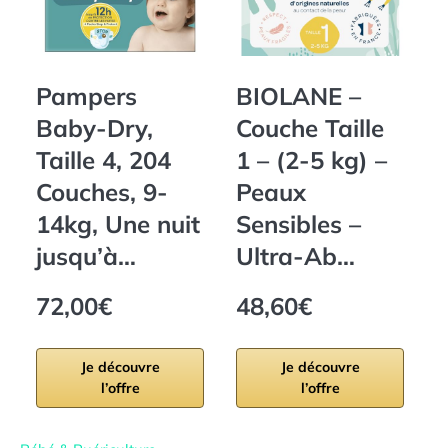
Pampers
BIOLANE –
Baby-Dry,
Couche Taille
Taille 4, 204
1 – (2-5 kg) –
Couches, 9-
Peaux
b
14kg, Une nuit
Sensibles –
(
jusqu’à…
Ultra-Ab…
72,00€
48,60€
Je découvre
Je découvre
l’offre
l’offre