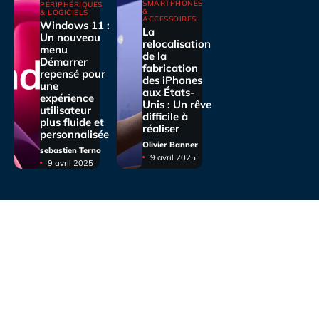
SMARTPHONES
PÉRIPHÉRIQUES
&
& LOGICIELS
ACCESSOIRES
Windows 11 :
La
Un nouveau
relocalisation
menu
de la
Démarrer
fabrication
repensé pour
des iPhones
une
aux États-
expérience
Unis : Un rêve
utilisateur
difficile à
plus fluide et
réaliser
personnalisée
Olivier Banner
sebastien Terno
9 avril 2025
9 avril 2025