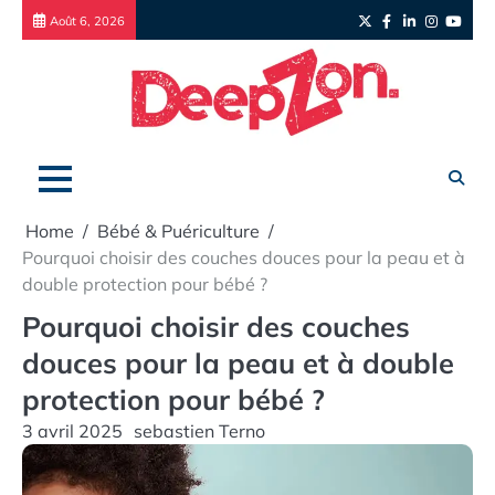
Skip
Twitter
Facebook
LinkedIn
Instagr
yout
Août 6, 2026
to
content
Home
Bébé & Puériculture
Pourquoi choisir des couches douces pour la peau et à
double protection pour bébé ?
Pourquoi choisir des couches
douces pour la peau et à double
protection pour bébé ?
3 avril 2025
sebastien Terno