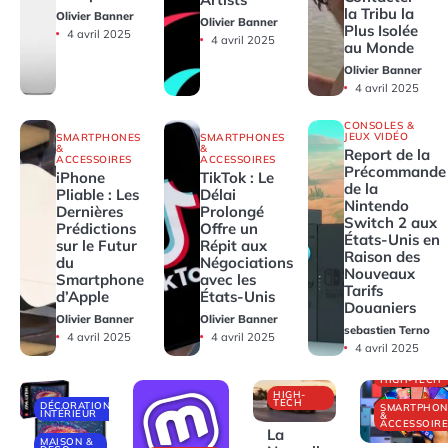
la Tribu la
Olivier Banner
Olivier Banner
Plus Isolée
4 avril 2025
4 avril 2025
au Monde
Olivier Banner
4 avril 2025
CONSOLES &
JEUX VIDÉO
SMARTPHONES
SMARTPHONES
&
&
Report de la
ACCESSOIRES
ACCESSOIRES
Précommande
iPhone
TikTok : Le
de la
Pliable : Les
Délai
Nintendo
Dernières
Prolongé
Switch 2 aux
Prédictions
Offre un
États-Unis en
sur le Futur
Répit aux
Raison des
du
Négociations
Nouveaux
Smartphone
avec les
Tarifs
d’Apple
États-Unis
Douaniers
Olivier Banner
Olivier Banner
sebastien Terno
4 avril 2025
4 avril 2025
4 avril 2025
HIGH-TECH
HIGH-
TECH
DÉCORATIONS
SMARTPHON
INTÉRIEUR
&
ACCESSOIRE
La
MAISON &