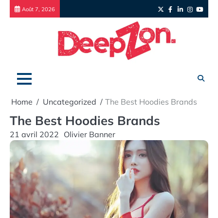
Skip
Twitter
Facebook
LinkedIn
Instagr
yout
Août 7, 2026
to
content
Home
Uncategorized
The Best Hoodies Brands
The Best Hoodies Brands
21 avril 2022
Olivier Banner