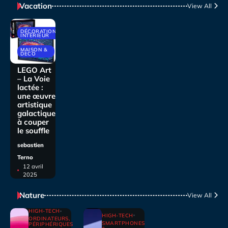
Vacation
View All
DÉCORATIONS
INTÉRIEUR
MAISON &
DECO
LEGO Art
– La Voie
lactée :
une œuvre
artistique
galactique
à couper
le souffle
sebastien
Terno
12 avril
2025
Nature
View All
HIGH-TECH
HIGH-TECH
ORDINATEURS,
SMARTPHONES
PÉRIPHÉRIQUES