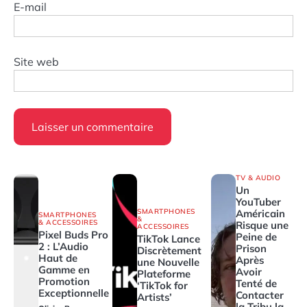
E-mail
Site web
TV & AUDIO
Un
YouTuber
SMARTPHONES
Américain
SMARTPHONES
&
& ACCESSOIRES
Risque une
ACCESSOIRES
Pixel Buds Pro
Peine de
TikTok Lance
2 : L’Audio
Prison
Discrètement
Haut de
Après
une Nouvelle
Gamme en
Avoir
Plateforme
Promotion
Tenté de
‘TikTok for
Exceptionnelle
Contacter
Artists’
la Tribu la