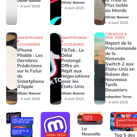
Olivier Banner
Olivier Banner
Plus Isolée
4 avril 2025
4 avril 2025
au Monde
Olivier Banner
4 avril 2025
CONSOLES &
JEUX VIDÉO
SMARTPHONES
SMARTPHONES
&
&
Report de la
ACCESSOIRES
ACCESSOIRES
Précommande
iPhone
TikTok : Le
de la
Pliable : Les
Délai
Nintendo
Dernières
Prolongé
Switch 2 aux
Prédictions
Offre un
États-Unis en
sur le Futur
Répit aux
Raison des
du
Négociations
Nouveaux
Smartphone
avec les
Tarifs
d’Apple
États-Unis
Douaniers
Olivier Banner
Olivier Banner
sebastien Terno
4 avril 2025
4 avril 2025
4 avril 2025
HIGH-TECH
HIGH-
TECH
DÉCORATIONS
SMARTPHON
INTÉRIEUR
&
ACCESSOIRE
La
MAISON &
Nouvelle
DECO
Top 5 des
HIGH-TECH