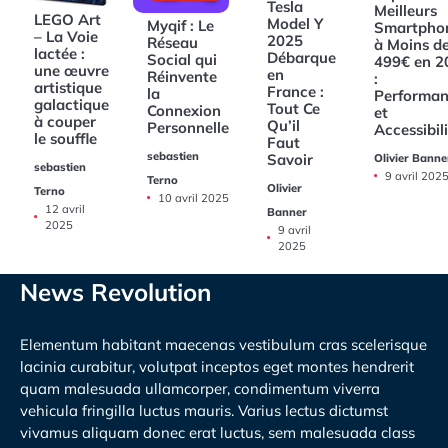
Tesla
Meilleurs
LEGO Art
Model Y
Myqif : Le
Smartpho
– La Voie
2025
Réseau
à Moins d
lactée :
Débarque
Social qui
499€ en 2
une œuvre
en
Réinvente
:
artistique
France :
la
Performan
galactique
Tout Ce
Connexion
et
à couper
Qu’il
Personnelle
Accessibil
le souffle
Faut
sebastien
Savoir
Olivier Banne
sebastien
9 avril 202
Terno
Olivier
Terno
10 avril 2025
12 avril
Banner
2025
9 avril
2025
News Revolution
Elementum habitant maecenas vestibulum cras scelerisque
lacinia curabitur, volutpat inceptos eget montes hendrerit
quam malesuada ullamcorper, condimentum viverra
vehicula fringilla luctus mauris. Varius lectus dictumst
vivamus aliquam donec erat luctus, sem malesuada class