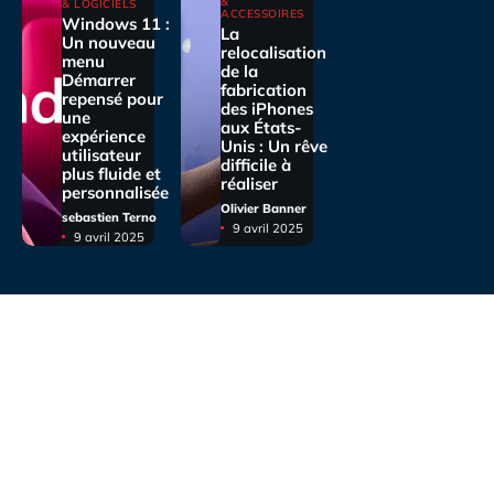
&
& LOGICIELS
ACCESSOIRES
Windows 11 :
La
Un nouveau
relocalisation
menu
de la
Démarrer
fabrication
repensé pour
des iPhones
une
aux États-
expérience
Unis : Un rêve
utilisateur
difficile à
plus fluide et
réaliser
personnalisée
Olivier Banner
sebastien Terno
9 avril 2025
9 avril 2025